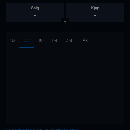
Selg
Kjøp
-
-
0
1D
3D
1U
1M
3M
1ÅR