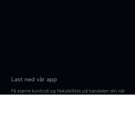
Last ned vår app
Få større kontroll og fleksibilitet på handelen din når
du er på farten.