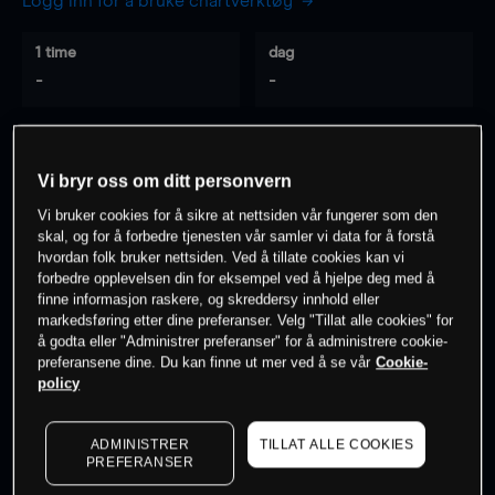
Logg inn for å bruke chartverktøy
1 time
dag
-
-
7 dager
30 dager
-
-
Vi bryr oss om ditt personvern
Vi bruker cookies for å sikre at nettsiden vår fungerer som den
skal, og for å forbedre tjenesten vår samler vi data for å forstå
hvordan folk bruker nettsiden. Ved å tillate cookies kan vi
0
% av kunder er
på dette instrumentet
forbedre opplevelsen din for eksempel ved å hjelpe deg med å
finne informasjon raskere, og skreddersy innhold eller
markedsføring etter dine preferanser. Velg "Tillat alle cookies" for
Søk om konto
å godta eller "Administrer preferanser" for å administrere cookie-
preferansene dine. Du kan finne ut mer ved å se vår
Cookie-
policy
ADMINISTRER
TILLAT ALLE COOKIES
PREFERANSER
Kursene er veiledende.
Log in
to see latest market data