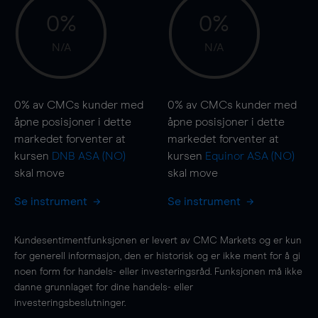
0%
0%
N/A
N/A
0%
av CMCs kunder med
0%
av CMCs kunder med
åpne posisjoner i dette
åpne posisjoner i dette
markedet forventer at
markedet forventer at
kursen
DNB ASA (NO)
kursen
Equinor ASA (NO)
skal
move
skal
move
Se instrument
Se instrument
Kundesentimentfunksjonen er levert av CMC Markets og er kun
for generell informasjon, den er historisk og er ikke ment for å gi
noen form for handels- eller investeringsråd. Funksjonen må ikke
danne grunnlaget for dine handels- eller
investeringsbeslutninger.