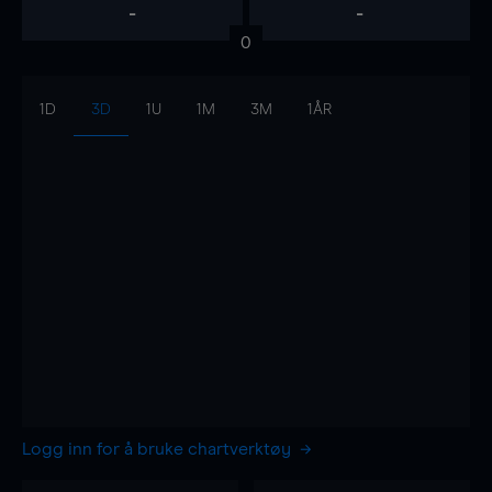
-
-
0
1D
3D
1U
1M
3M
1ÅR
Logg inn for å bruke chartverktøy