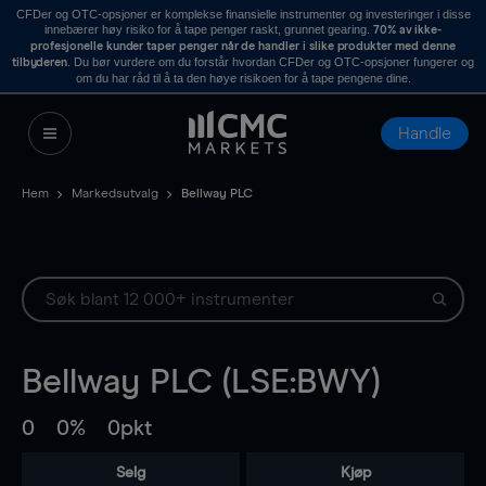
CFDer og OTC-opsjoner er komplekse finansielle instrumenter og investeringer i disse
innebærer høy risiko for å tape penger raskt, grunnet gearing.
70% av ikke-
profesjonelle kunder taper penger når de handler i slike produkter med denne
. Du bør vurdere om du forstår hvordan CFDer og OTC-opsjoner fungerer og
tilbyderen
om du har råd til å ta den høye risikoen for å tape pengene dine.
Handle
Hem
Markedsutvalg
Bellway PLC
Bellway PLC (LSE:BWY)
0
0%
0pkt
Selg
Kjøp