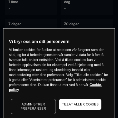
1 time
dag
-
-
7 dager
30 dager
-
-
Vi bryr oss om ditt personvern
Vi bruker cookies for å sikre at nettsiden vår fungerer som den
0
% av kunder er
på dette instrumentet
skal, og for å forbedre tjenesten vår samler vi data for å forstå
hvordan folk bruker nettsiden. Ved å tillate cookies kan vi
forbedre opplevelsen din for eksempel ved å hjelpe deg med å
finne informasjon raskere, og skreddersy innhold eller
Søk om konto
markedsføring etter dine preferanser. Velg "Tillat alle cookies" for
å godta eller "Administrer preferanser" for å administrere cookie-
preferansene dine. Du kan finne ut mer ved å se vår
Cookie-
policy
ADMINISTRER
TILLAT ALLE COOKIES
Kursene er veiledende.
Log in
to see latest market data
PREFERANSER