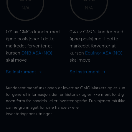
N/A
N/A
0%
av CMCs kunder med
0%
av CMCs kunder med
åpne posisjoner i dette
åpne posisjoner i dette
markedet forventer at
markedet forventer at
kursen
DNB ASA (NO)
kursen
Equinor ASA (NO)
skal
move
skal
move
Se instrument
Se instrument
Kundesentimentfunksjonen er levert av CMC Markets og er kun
for generell informasjon, den er historisk og er ikke ment for å gi
noen form for handels- eller investeringsråd. Funksjonen må ikke
danne grunnlaget for dine handels- eller
investeringsbeslutninger.