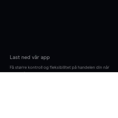
Last ned vår app
Få større kontroll og fleksibilitet på handelen din når
du er på farten.