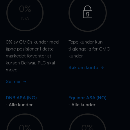
0%
N/A
0%
av CMCs kunder med
Topp kunder kun
åpne posisjoner i dette
tilgjengelig for CMC
markedet forventer at
kunder.
kursen Bellway PLC skal
Søk om konto
move
Se mer
DNB ASA (NO)
Equinor ASA (NO)
- Alle kunder
- Alle kunder
0%
0%