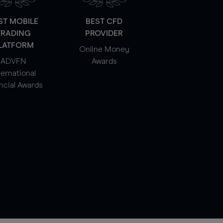
ST MOBILE
BEST CFD
TRADING
PROVIDER
LATFORM
Online Money
ADVFN
Awards
ternational
ncial Awards