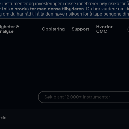
nstrumenter og investeringer i disse innebærer høy risiko for å
. Du bør vurdere om d
r i slike produkter med denne tilbyderen
g om du har råd til å ta den høye risikoen for å tape pengene din
Nyheter &
Hvorfor
Opplæring
Support
nalyse
CMC
 min