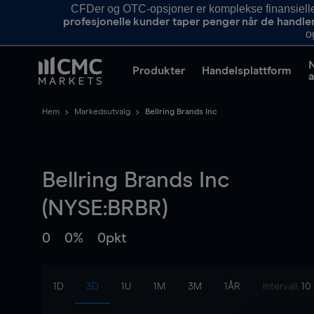
CFDer og OTC-opsjoner er komplekse finansielle i
profesjonelle kunder taper penger når de handle
o
Produkter
Handelsplattform
a
Hem
Markedsutvalg
Bellring Brands Inc
Bellring Brands Inc
(NYSE:BRBR)
0
0%
0pkt
1D
3D
1U
1M
3M
1ÅR
Intervall:
10