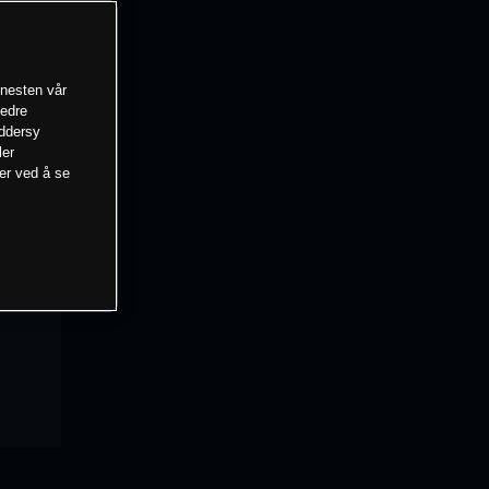
enesten vår
bedre
eddersy
ler
mer ved å se