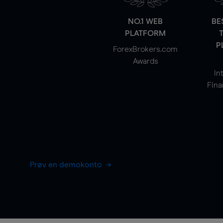
NO.1 WEB
BE
PLATFORM
P
ForexBrokers.com
Awards
In
Fina
Prøv en demokonto