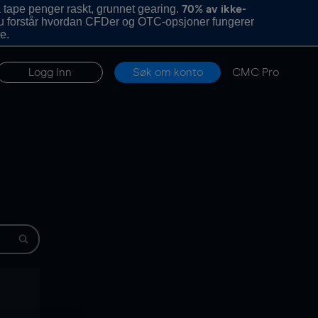
 tape penger raskt, grunnet gearing.
70% av ikke-
u forstår hvordan CFDer og OTC-opsjoner fungerer
e.
Logg inn
Søk om konto
CMC Pro