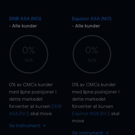
DNB ASA (NO)
Equinor ASA (NO)
- Alle kunder
- Alle kunder
0%
0%
N/A
N/A
0%
av CMCs kunder
0%
av CMCs kunder
med åpne posisjoner i
med åpne posisjoner i
dette markedet
dette markedet
forventer at kursen
DNB
forventer at kursen
ASA (NO)
skal
move
Equinor ASA (NO)
skal
move
Se instrument
Se instrument