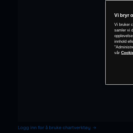
Vi bryr 
Vi bruker c
samler vi d
opplevelse
innhold ell
"Administr
vår
Cookie
Logg inn for å bruke chartverktøy