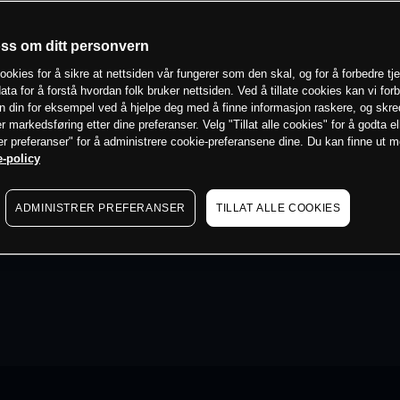
oss om ditt personvern
ookies for å sikre at nettsiden vår fungerer som den skal, og for å forbedre tj
ata for å forstå hvordan folk bruker nettsiden. Ved å tillate cookies kan vi for
n din for eksempel ved å hjelpe deg med å finne informasjon raskere, og skr
er markedsføring etter dine preferanser. Velg "Tillat alle cookies" for å godta el
er preferanser" for å administrere cookie-preferansene dine. Du kan finne ut 
-policy
ADMINISTRER PREFERANSER
TILLAT ALLE COOKIES