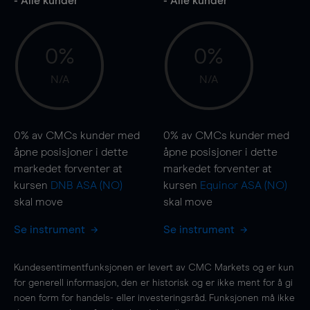
- Alle kunder
- Alle kunder
0%
0%
N/A
N/A
0%
av CMCs kunder med
0%
av CMCs kunder med
åpne posisjoner i dette
åpne posisjoner i dette
markedet forventer at
markedet forventer at
kursen
DNB ASA (NO)
kursen
Equinor ASA (NO)
skal
move
skal
move
Se instrument
Se instrument
Kundesentimentfunksjonen er levert av CMC Markets og er kun
for generell informasjon, den er historisk og er ikke ment for å gi
noen form for handels- eller investeringsråd. Funksjonen må ikke