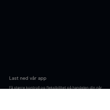
Last ned vår app
Få større kontroll og fleksibilitet på handelen din når
du er på farten.