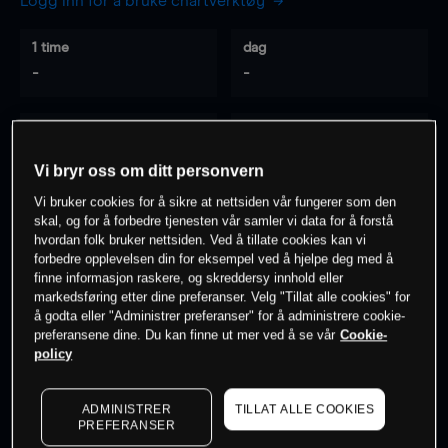
Logg inn for å bruke chartverktøy
1 time
dag
-
-
7 dager
30 dager
-
-
Vi bryr oss om ditt personvern
Vi bruker cookies for å sikre at nettsiden vår fungerer som den
skal, og for å forbedre tjenesten vår samler vi data for å forstå
hvordan folk bruker nettsiden. Ved å tillate cookies kan vi
0
% av kunder er
på dette instrumentet
forbedre opplevelsen din for eksempel ved å hjelpe deg med å
finne informasjon raskere, og skreddersy innhold eller
markedsføring etter dine preferanser. Velg "Tillat alle cookies" for
Søk om konto
å godta eller "Administrer preferanser" for å administrere cookie-
preferansene dine. Du kan finne ut mer ved å se vår
Cookie-
policy
ADMINISTRER
TILLAT ALLE COOKIES
PREFERANSER
Kursene er veiledende.
Log in
to see latest market data