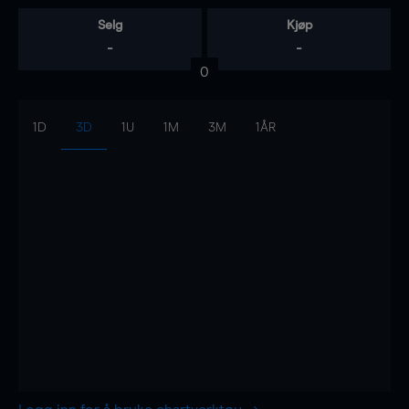
Selg
Kjøp
-
-
0
1D
3D
1U
1M
3M
1ÅR