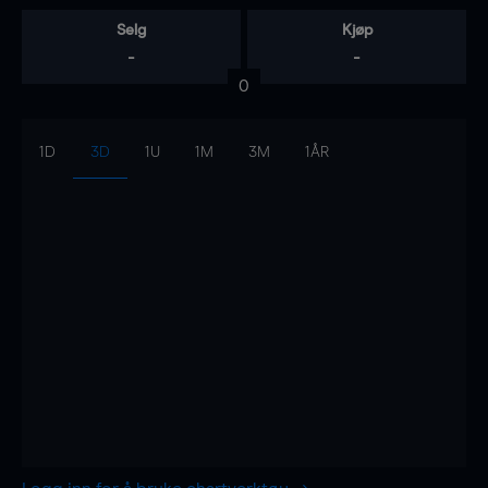
Selg
Kjøp
-
-
0
1D
3D
1U
1M
3M
1ÅR