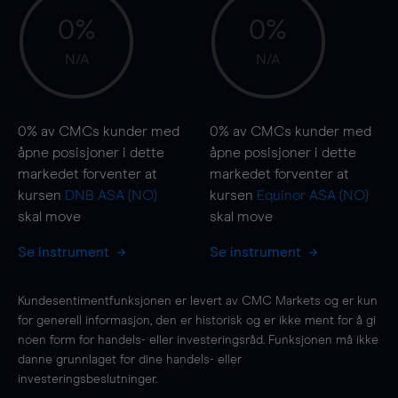
0%
0%
N/A
N/A
0%
av CMCs kunder med
0%
av CMCs kunder med
åpne posisjoner i dette
åpne posisjoner i dette
markedet forventer at
markedet forventer at
kursen
DNB ASA (NO)
kursen
Equinor ASA (NO)
skal
move
skal
move
Se instrument
Se instrument
Kundesentimentfunksjonen er levert av CMC Markets og er kun
for generell informasjon, den er historisk og er ikke ment for å gi
noen form for handels- eller investeringsråd. Funksjonen må ikke
danne grunnlaget for dine handels- eller
investeringsbeslutninger.