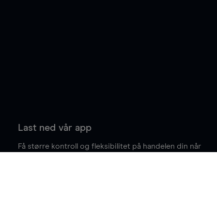
Last ned vår app
Få større kontroll og fleksibilitet på handelen din når
du er på farten.