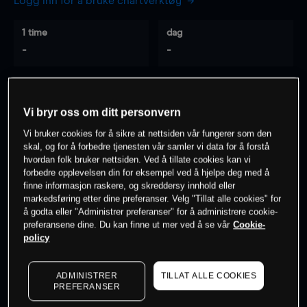
Logg inn for å bruke chartverktøy
1 time
dag
-
-
7 dager
30 dager
-
-
Vi bryr oss om ditt personvern
Vi bruker cookies for å sikre at nettsiden vår fungerer som den
skal, og for å forbedre tjenesten vår samler vi data for å forstå
hvordan folk bruker nettsiden. Ved å tillate cookies kan vi
0
% av kunder er
på dette instrumentet
forbedre opplevelsen din for eksempel ved å hjelpe deg med å
finne informasjon raskere, og skreddersy innhold eller
markedsføring etter dine preferanser. Velg "Tillat alle cookies" for
Søk om konto
å godta eller "Administrer preferanser" for å administrere cookie-
preferansene dine. Du kan finne ut mer ved å se vår
Cookie-
policy
ADMINISTRER
TILLAT ALLE COOKIES
PREFERANSER
Kursene er veiledende.
Log in
to see latest market data