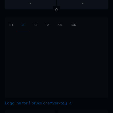
-
-
0
1D
3D
1U
1M
3M
1ÅR
Logg inn for å bruke chartverktøy