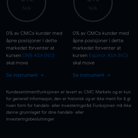
N/A
N/A
0%
av CMCs kunder med
0%
av CMCs kunder med
åpne posisjoner i dette
åpne posisjoner i dette
markedet forventer at
markedet forventer at
kursen
DNB ASA (NO)
kursen
Equinor ASA (NO)
skal
move
skal
move
Se instrument
Se instrument
Kundesentimentfunksjonen er levert av CMC Markets og er kun
for generell informasjon, den er historisk og er ikke ment for å gi
noen form for handels- eller investeringsråd. Funksjonen må ikke
danne grunnlaget for dine handels- eller
investeringsbeslutninger.