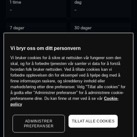
1 time
dag
-
-
7 dager
30 dager
-
-
Vi bryr oss om ditt personvern
Vi bruker cookies for å sikre at nettsiden vår fungerer som den
0
% av kunder er
på dette instrumentet
skal, og for å forbedre tjenesten vår samler vi data for å forstå
hvordan folk bruker nettsiden. Ved å tillate cookies kan vi
forbedre opplevelsen din for eksempel ved å hjelpe deg med å
finne informasjon raskere, og skreddersy innhold eller
Søk om konto
markedsføring etter dine preferanser. Velg "Tillat alle cookies" for
å godta eller "Administrer preferanser" for å administrere cookie-
preferansene dine. Du kan finne ut mer ved å se vår
Cookie-
policy
ADMINISTRER
TILLAT ALLE COOKIES
Kursene er veiledende.
Log in
to see latest market data
PREFERANSER