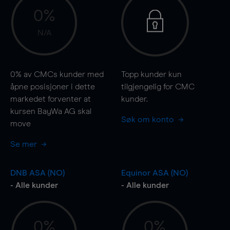
0%
N/A
0%
av CMCs kunder med
Topp kunder kun
åpne posisjoner i dette
tilgjengelig for CMC
markedet forventer at
kunder.
kursen BayWa AG skal
Søk om konto
move
Se mer
DNB ASA (NO)
Equinor ASA (NO)
- Alle kunder
- Alle kunder
0%
0%