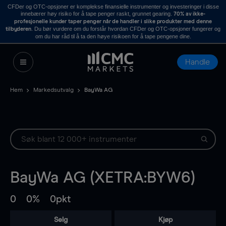
CFDer og OTC-opsjoner er komplekse finansielle instrumenter og investeringer i disse
innebærer høy risiko for å tape penger raskt, grunnet gearing.
70% av ikke-
profesjonelle kunder taper penger når de handler i slike produkter med denne
. Du bør vurdere om du forstår hvordan CFDer og OTC-opsjoner fungerer og
tilbyderen
om du har råd til å ta den høye risikoen for å tape pengene dine.
Handle
Hem
Markedsutvalg
BayWa AG
BayWa AG (XETRA:BYW6)
0
0%
0pkt
Selg
Kjøp