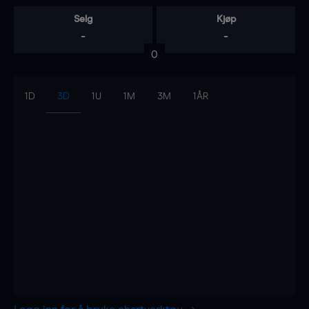
Selg
Kjøp
-
-
0
1D
3D
1U
1M
3M
1ÅR