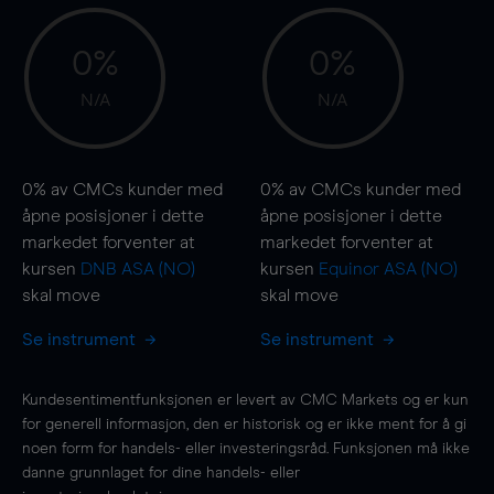
0%
0%
N/A
N/A
0%
av CMCs kunder med
0%
av CMCs kunder med
åpne posisjoner i dette
åpne posisjoner i dette
markedet forventer at
markedet forventer at
kursen
DNB ASA (NO)
kursen
Equinor ASA (NO)
skal
move
skal
move
Se instrument
Se instrument
Kundesentimentfunksjonen er levert av CMC Markets og er kun
for generell informasjon, den er historisk og er ikke ment for å gi
noen form for handels- eller investeringsråd. Funksjonen må ikke
danne grunnlaget for dine handels- eller