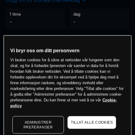
Logg inn for å bruke chartverktøy
1 time
dag
-
-
7 dager
30 dager
-
-
Vi bryr oss om ditt personvern
Vi bruker cookies for å sikre at nettsiden vår fungerer som den
skal, og for å forbedre tjenesten vår samler vi data for å forstå
hvordan folk bruker nettsiden. Ved å tillate cookies kan vi
0
% av kunder er
på dette instrumentet
forbedre opplevelsen din for eksempel ved å hjelpe deg med å
finne informasjon raskere, og skreddersy innhold eller
markedsføring etter dine preferanser. Velg "Tillat alle cookies" for
Søk om konto
å godta eller "Administrer preferanser" for å administrere cookie-
preferansene dine. Du kan finne ut mer ved å se vår
Cookie-
policy
ADMINISTRER
TILLAT ALLE COOKIES
PREFERANSER
Kursene er veiledende.
Log in
to see latest market data