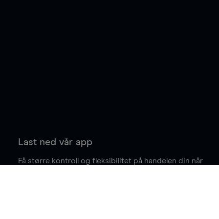
Last ned vår app
Få større kontroll og fleksibilitet på handelen din når
du er på farten.