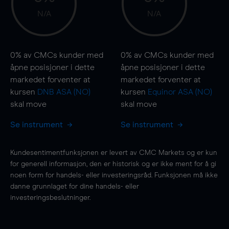
N/A
N/A
0%
av CMCs kunder med
0%
av CMCs kunder med
åpne posisjoner i dette
åpne posisjoner i dette
markedet forventer at
markedet forventer at
kursen
DNB ASA (NO)
kursen
Equinor ASA (NO)
skal
move
skal
move
Se instrument
Se instrument
Kundesentimentfunksjonen er levert av CMC Markets og er kun
for generell informasjon, den er historisk og er ikke ment for å gi
noen form for handels- eller investeringsråd. Funksjonen må ikke
danne grunnlaget for dine handels- eller
investeringsbeslutninger.