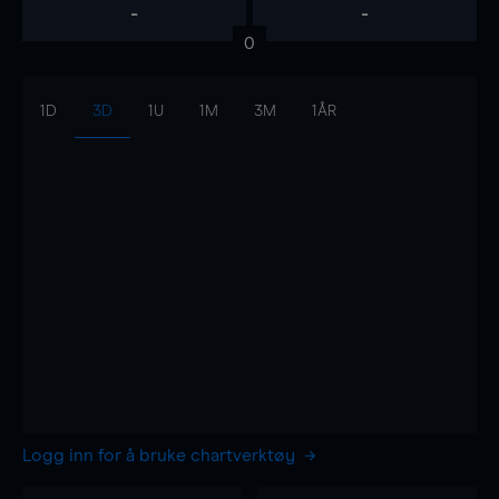
-
-
0
1D
3D
1U
1M
3M
1ÅR
Logg inn for å bruke chartverktøy