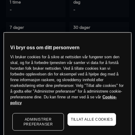
1 time
dag
-
-
7 dager
30 dager
-
-
Vi bryr oss om ditt personvern
Vi bruker cookies for å sikre at nettsiden vår fungerer som den
0
% av kunder er
på dette instrumentet
skal, og for å forbedre tjenesten vår samler vi data for å forstå
hvordan folk bruker nettsiden. Ved å tillate cookies kan vi
forbedre opplevelsen din for eksempel ved å hjelpe deg med å
finne informasjon raskere, og skreddersy innhold eller
Søk om konto
markedsføring etter dine preferanser. Velg "Tillat alle cookies" for
å godta eller "Administrer preferanser" for å administrere cookie-
preferansene dine. Du kan finne ut mer ved å se vår
Cookie-
policy
ADMINISTRER
TILLAT ALLE COOKIES
Kursene er veiledende.
Log in
to see latest market data
PREFERANSER