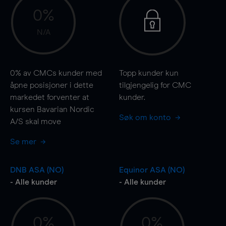
0%
N/A
0%
av CMCs kunder med
Topp kunder kun
åpne posisjoner i dette
tilgjengelig for CMC
markedet forventer at
kunder.
kursen Bavarian Nordic
Søk om konto
A/S skal
move
Se mer
DNB ASA (NO)
Equinor ASA (NO)
- Alle kunder
- Alle kunder
0%
0%