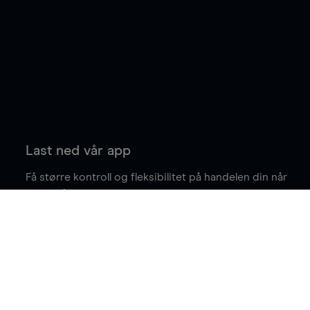
Last ned vår app
Få større kontroll og fleksibilitet på handelen din når
du er på farten.