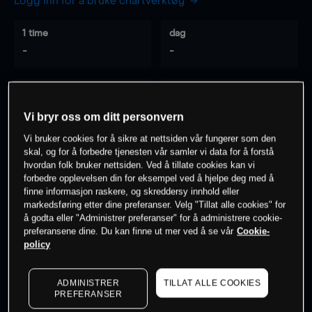
Logg inn for å bruke chartverktøy
1 time
dag
-
-
7 dager
30 dager
-
-
Vi bryr oss om ditt personvern
Vi bruker cookies for å sikre at nettsiden vår fungerer som den
skal, og for å forbedre tjenesten vår samler vi data for å forstå
hvordan folk bruker nettsiden. Ved å tillate cookies kan vi
0
% av kunder er
på dette instrumentet
forbedre opplevelsen din for eksempel ved å hjelpe deg med å
finne informasjon raskere, og skreddersy innhold eller
markedsføring etter dine preferanser. Velg "Tillat alle cookies" for
Søk om konto
å godta eller "Administrer preferanser" for å administrere cookie-
preferansene dine. Du kan finne ut mer ved å se vår
Cookie-
policy
ADMINISTRER
TILLAT ALLE COOKIES
PREFERANSER
Kursene er veiledende.
Log in
to see latest market data