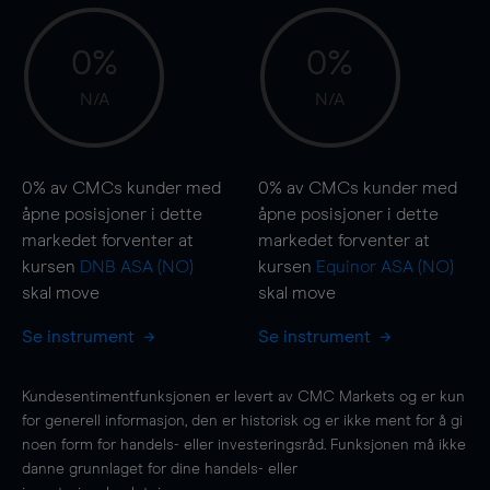
0%
0%
N/A
N/A
0%
av CMCs kunder med
0%
av CMCs kunder med
åpne posisjoner i dette
åpne posisjoner i dette
markedet forventer at
markedet forventer at
kursen
DNB ASA (NO)
kursen
Equinor ASA (NO)
skal
move
skal
move
Se instrument
Se instrument
Kundesentimentfunksjonen er levert av CMC Markets og er kun
for generell informasjon, den er historisk og er ikke ment for å gi
noen form for handels- eller investeringsråd. Funksjonen må ikke
danne grunnlaget for dine handels- eller