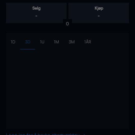
Selg
Kjøp
-
-
0
1D
3D
1U
1M
3M
1ÅR