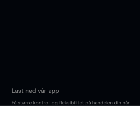
Last ned vår app
Få større kontroll og fleksibilitet på handelen din når
du er på farten.