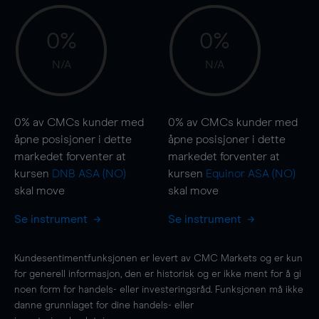
0%
0%
N/A
N/A
0%
av CMCs kunder med
0%
av CMCs kunder med
åpne posisjoner i dette
åpne posisjoner i dette
markedet forventer at
markedet forventer at
kursen
DNB ASA (NO)
kursen
Equinor ASA (NO)
skal
move
skal
move
Se instrument
Se instrument
Kundesentimentfunksjonen er levert av CMC Markets og er kun
for generell informasjon, den er historisk og er ikke ment for å gi
noen form for handels- eller investeringsråd. Funksjonen må ikke
danne grunnlaget for dine handels- eller