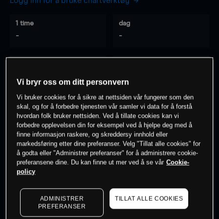
Logg inn for å bruke chartverktøy
1 time
dag
-
-
7 dager
30 dager
-
-
Vi bryr oss om ditt personvern
Vi bruker cookies for å sikre at nettsiden vår fungerer som den
skal, og for å forbedre tjenesten vår samler vi data for å forstå
hvordan folk bruker nettsiden. Ved å tillate cookies kan vi
0
% av kunder er
på dette instrumentet
forbedre opplevelsen din for eksempel ved å hjelpe deg med å
finne informasjon raskere, og skreddersy innhold eller
markedsføring etter dine preferanser. Velg "Tillat alle cookies" for
Søk om konto
å godta eller "Administrer preferanser" for å administrere cookie-
preferansene dine. Du kan finne ut mer ved å se vår
Cookie-
policy
ADMINISTRER
TILLAT ALLE COOKIES
PREFERANSER
Kursene er veiledende.
Log in
to see latest market data