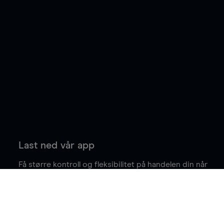
Last ned vår app
Få større kontroll og fleksibilitet på handelen din når
du er på farten.