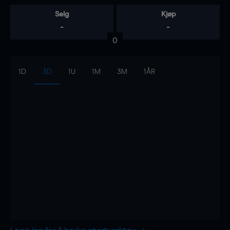
Selg
Kjøp
-
-
0
1D
3D
1U
1M
3M
1ÅR