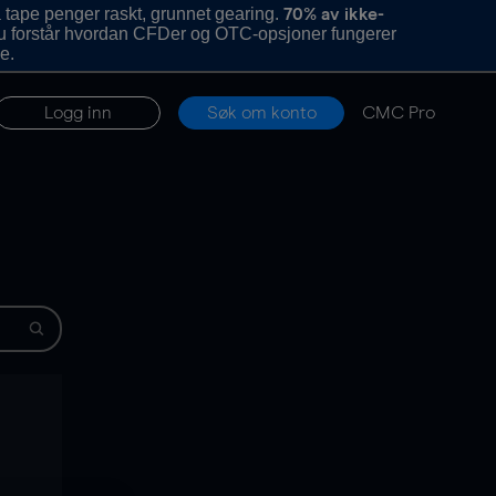
 tape penger raskt, grunnet gearing.
70% av ikke-
u forstår hvordan CFDer og OTC-opsjoner fungerer
e.
Logg inn
Søk om konto
CMC Pro