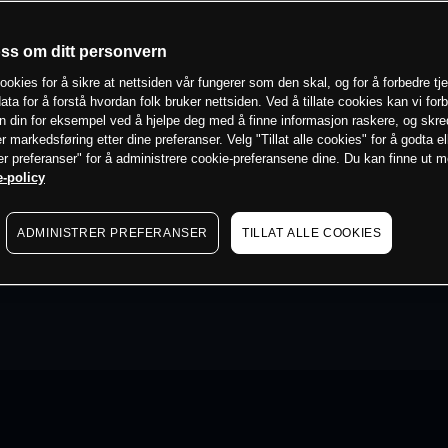
oss om ditt personvern
ookies for å sikre at nettsiden vår fungerer som den skal, og for å forbedre tj
ata for å forstå hvordan folk bruker nettsiden. Ved å tillate cookies kan vi for
n din for eksempel ved å hjelpe deg med å finne informasjon raskere, og skr
er markedsføring etter dine preferanser. Velg "Tillat alle cookies" for å godta el
er preferanser" for å administrere cookie-preferansene dine. Du kan finne ut 
-policy
ADMINISTRER PREFERANSER
TILLAT ALLE COOKIES