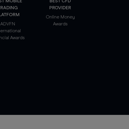
ST MOBILE
BEST CFD
TRADING
PROVIDER
LATFORM
Online Money
ADVFN
Awards
ternational
ncial Awards