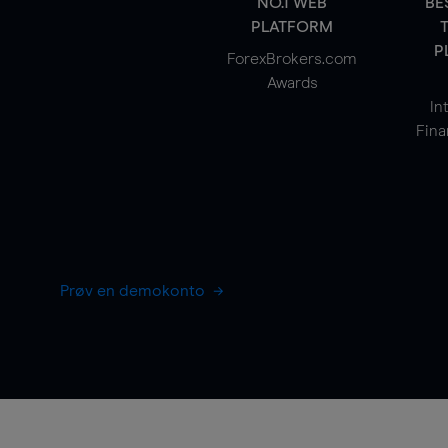
NO.1 WEB
BE
PLATFORM
P
ForexBrokers.com
Awards
In
Fina
Prøv en demokonto