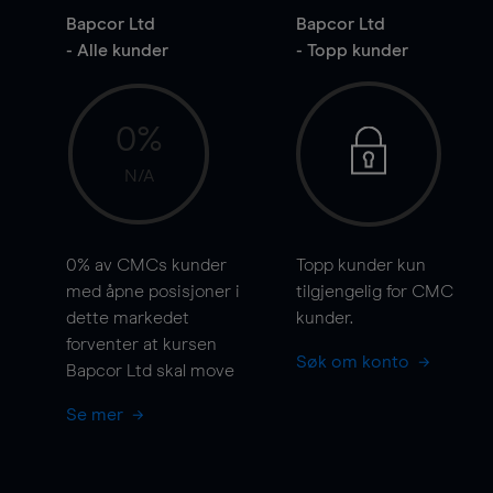
Bapcor Ltd
Bapcor Ltd
- Alle kunder
- Topp kunder
0%
N/A
0%
av CMCs kunder
Topp kunder kun
med åpne posisjoner i
tilgjengelig for CMC
dette markedet
kunder.
forventer at kursen
Søk om konto
Bapcor Ltd skal
move
Se mer