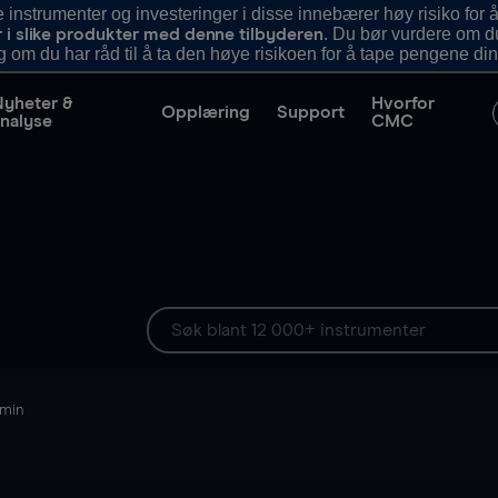
nstrumenter og investeringer i disse innebærer høy risiko for å
. Du bør vurdere om d
r i slike produkter med denne tilbyderen
g om du har råd til å ta den høye risikoen for å tape pengene din
Nyheter &
Hvorfor
Opplæring
Support
nalyse
CMC
 min