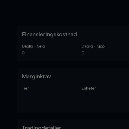
Finansieringskostnad
Daglig - Selg
Daglig - Kjøp
0
0
Marginkrav
Tier
Enheter
Tradingdetaljer