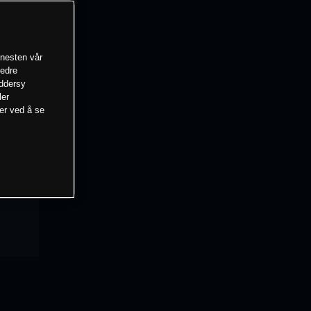
enesten vår
bedre
eddersy
ler
mer ved å se