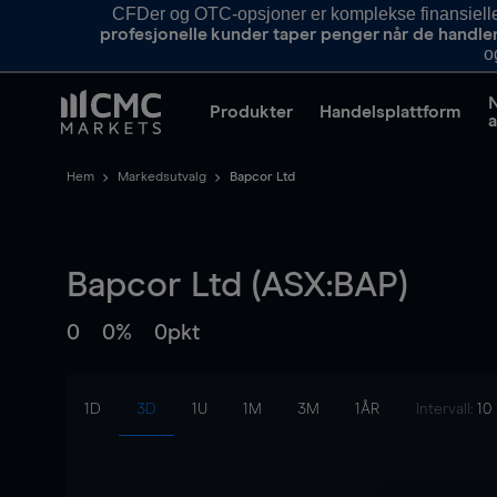
CFDer og OTC-opsjoner er komplekse finansielle i
profesjonelle kunder taper penger når de handle
o
Produkter
Handelsplattform
a
Hem
Markedsutvalg
Bapcor Ltd
Bapcor Ltd (ASX:BAP)
0
0%
0pkt
1D
3D
1U
1M
3M
1ÅR
Intervall:
10