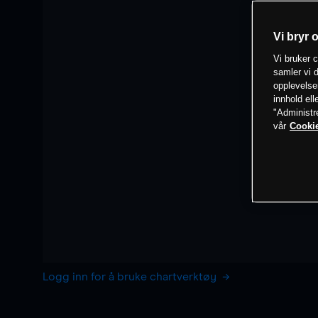
Vi bryr 
Vi bruker c
samler vi d
opplevelse
innhold ell
"Administr
vår
Cookie
Logg inn for å bruke chartverktøy