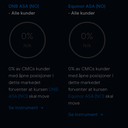
DNB ASA (NO)
Equinor ASA (NO)
- Alle kunder
- Alle kunder
0%
0%
N/A
N/A
0%
av CMCs kunder
0%
av CMCs kunder
med åpne posisjoner i
med åpne posisjoner i
dette markedet
dette markedet
forventer at kursen
DNB
forventer at kursen
ASA (NO)
skal
move
Equinor ASA (NO)
skal
move
Se instrument
Se instrument