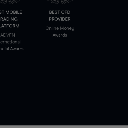
ST MOBILE
BEST CFD
TRADING
PROVIDER
LATFORM
Online Money
ADVFN
Awards
ternational
ncial Awards