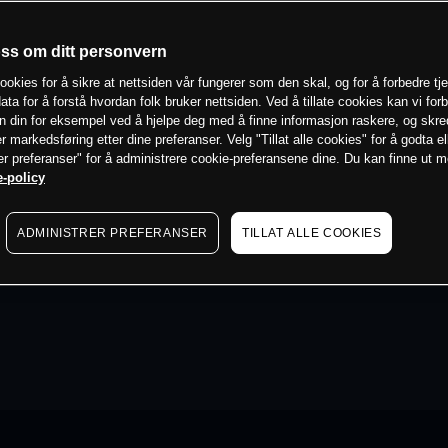
oss om ditt personvern
ookies for å sikre at nettsiden vår fungerer som den skal, og for å forbedre tj
ata for å forstå hvordan folk bruker nettsiden. Ved å tillate cookies kan vi for
n din for eksempel ved å hjelpe deg med å finne informasjon raskere, og skr
er markedsføring etter dine preferanser. Velg "Tillat alle cookies" for å godta el
er preferanser" for å administrere cookie-preferansene dine. Du kan finne ut 
-policy
ADMINISTRER PREFERANSER
TILLAT ALLE COOKIES