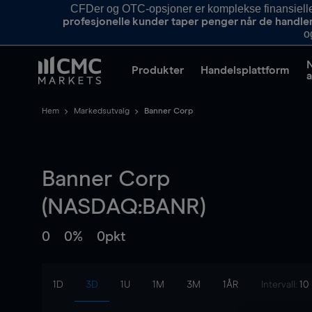
CFDer og OTC-opsjoner er komplekse finansielle i
profesjonelle kunder taper penger når de handle
o
Produkter
Handelsplattform
a
Hem
Markedsutvalg
Banner Corp
Banner Corp
(NASDAQ:BANR)
0
0%
0pkt
1D
3D
1U
1M
3M
1ÅR
Intervall:
10