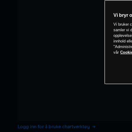
Vi bryr 
Vi bruker c
samler vi d
opplevelse
innhold ell
"Administr
vår
Cookie
Logg inn for å bruke chartverktøy