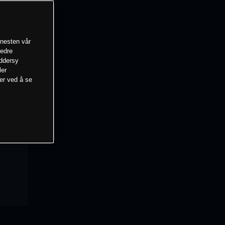
enesten vår
bedre
eddersy
ler
mer ved å se