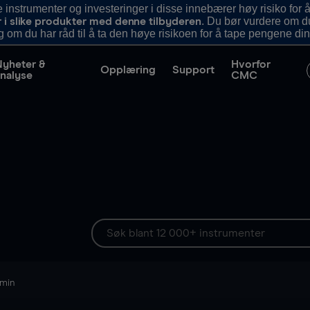
nstrumenter og investeringer i disse innebærer høy risiko for å
. Du bør vurdere om d
r i slike produkter med denne tilbyderen
g om du har råd til å ta den høye risikoen for å tape pengene din
Nyheter &
Hvorfor
Opplæring
Support
nalyse
CMC
 min