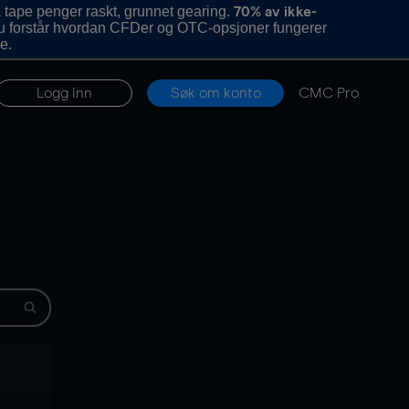
 tape penger raskt, grunnet gearing.
70% av ikke-
u forstår hvordan CFDer og OTC-opsjoner fungerer
e.
Logg inn
Søk om konto
CMC Pro