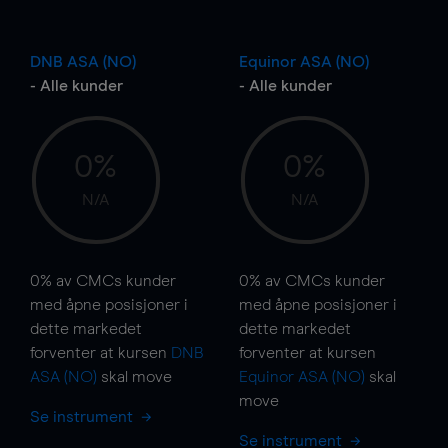
DNB ASA (NO)
Equinor ASA (NO)
- Alle kunder
- Alle kunder
0%
0%
N/A
N/A
0%
av CMCs kunder
0%
av CMCs kunder
med åpne posisjoner i
med åpne posisjoner i
dette markedet
dette markedet
forventer at kursen
DNB
forventer at kursen
ASA (NO)
skal
move
Equinor ASA (NO)
skal
move
Se instrument
Se instrument