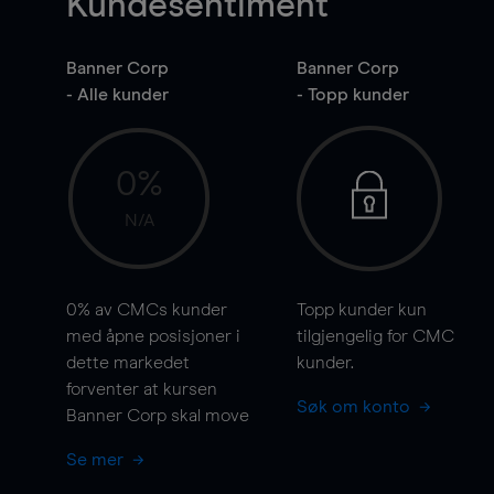
Kundesentiment
Banner Corp
Banner Corp
- Alle kunder
- Topp kunder
0%
N/A
0%
av CMCs kunder
Topp kunder kun
med åpne posisjoner i
tilgjengelig for CMC
dette markedet
kunder.
forventer at kursen
Søk om konto
Banner Corp skal
move
Se mer