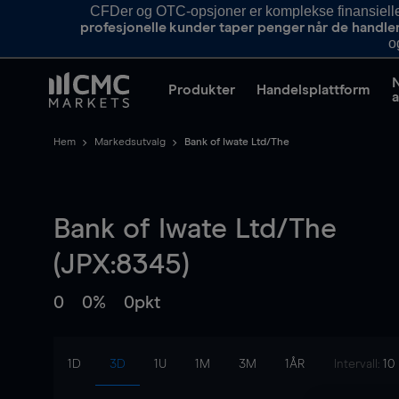
CFDer og OTC-opsjoner er komplekse finansielle i
profesjonelle kunder taper penger når de handle
o
Produkter
Handelsplattform
a
Hem
Markedsutvalg
Bank of Iwate Ltd/The
Bank of Iwate Ltd/The
(JPX:8345)
0
0%
0pkt
1D
3D
1U
1M
3M
1ÅR
Intervall:
10