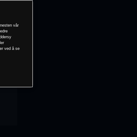
enesten vår
bedre
eddersy
ler
mer ved å se