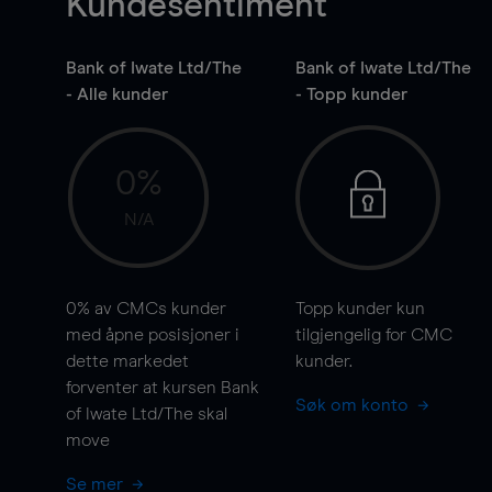
Kundesentiment
Bank of Iwate Ltd/The
Bank of Iwate Ltd/The
- Alle kunder
- Topp kunder
0%
N/A
0%
av CMCs kunder
Topp kunder kun
med åpne posisjoner i
tilgjengelig for CMC
dette markedet
kunder.
forventer at kursen Bank
Søk om konto
of Iwate Ltd/The skal
move
Se mer