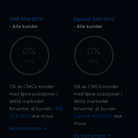
DNB ASA (NO)
Equinor ASA (NO)
- Alle kunder
- Alle kunder
0%
0%
N/A
N/A
0%
av CMCs kunder
0%
av CMCs kunder
med åpne posisjoner i
med åpne posisjoner i
dette markedet
dette markedet
forventer at kursen
DNB
forventer at kursen
ASA (NO)
skal
move
Equinor ASA (NO)
skal
move
Se instrument
Se instrument