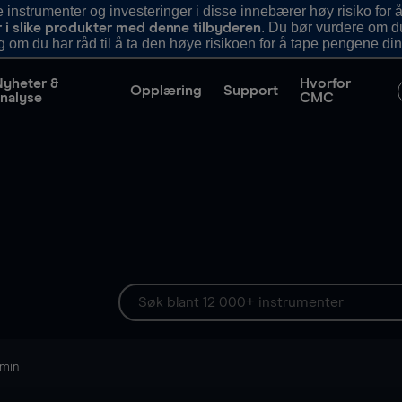
nstrumenter og investeringer i disse innebærer høy risiko for å
. Du bør vurdere om d
r i slike produkter med denne tilbyderen
g om du har råd til å ta den høye risikoen for å tape pengene din
Nyheter &
Hvorfor
Opplæring
Support
nalyse
CMC
 min