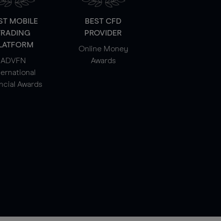
ST MOBILE
BEST CFD
TRADING
PROVIDER
LATFORM
Online Money
ADVFN
Awards
ternational
ncial Awards