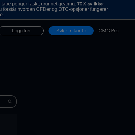
 tape penger raskt, grunnet gearing.
70% av ikke-
u forstår hvordan CFDer og OTC-opsjoner fungerer
e.
Logg inn
Søk om konto
CMC Pro