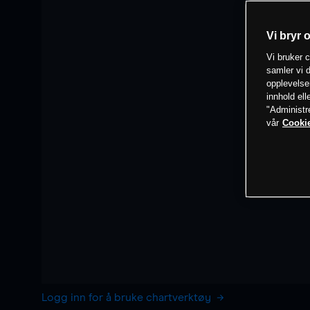
Vi bryr 
Vi bruker c
samler vi d
opplevelse
innhold ell
"Administr
vår
Cookie
Logg inn for å bruke chartverktøy