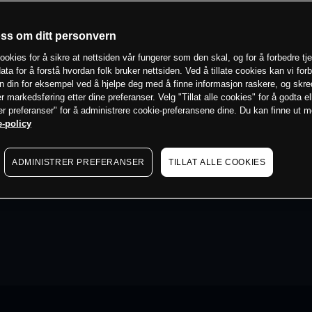
oss om ditt personvern
ookies for å sikre at nettsiden vår fungerer som den skal, og for å forbedre tj
ata for å forstå hvordan folk bruker nettsiden. Ved å tillate cookies kan vi for
n din for eksempel ved å hjelpe deg med å finne informasjon raskere, og skr
er markedsføring etter dine preferanser. Velg "Tillat alle cookies" for å godta el
er preferanser" for å administrere cookie-preferansene dine. Du kan finne ut 
-policy
ADMINISTRER PREFERANSER
TILLAT ALLE COOKIES