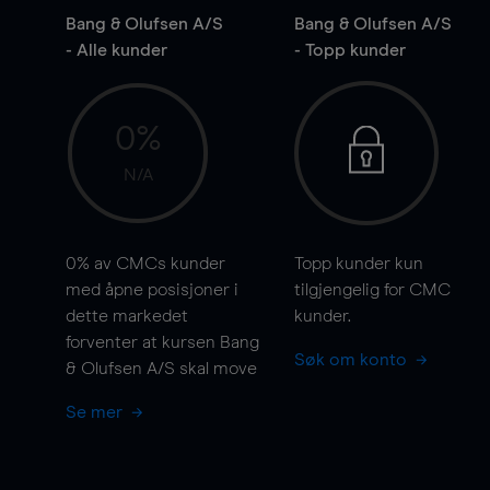
Bang & Olufsen A/S
Bang & Olufsen A/S
- Alle kunder
- Topp kunder
0%
N/A
0%
av CMCs kunder
Topp kunder kun
med åpne posisjoner i
tilgjengelig for CMC
dette markedet
kunder.
forventer at kursen Bang
Søk om konto
& Olufsen A/S skal
move
Se mer