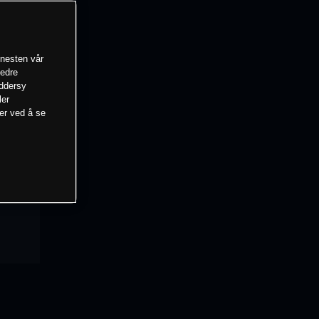
enesten vår
bedre
eddersy
ler
mer ved å se