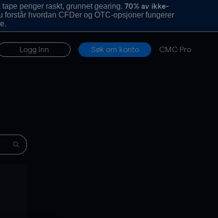
 tape penger raskt, grunnet gearing.
70% av ikke-
u forstår hvordan CFDer og OTC-opsjoner fungerer
e.
Logg inn
Søk om konto
CMC Pro