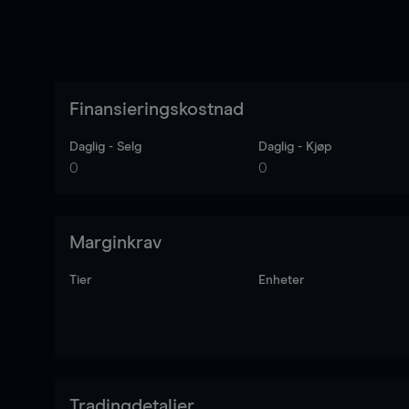
Finansieringskostnad
Daglig - Selg
Daglig - Kjøp
0
0
Marginkrav
Tier
Enheter
Tradingdetaljer