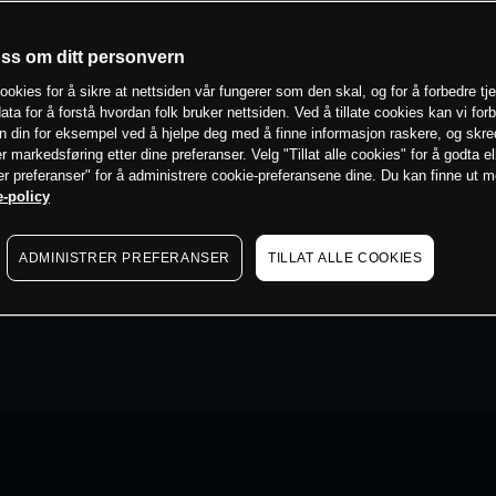
oss om ditt personvern
ookies for å sikre at nettsiden vår fungerer som den skal, og for å forbedre tj
ata for å forstå hvordan folk bruker nettsiden. Ved å tillate cookies kan vi for
n din for eksempel ved å hjelpe deg med å finne informasjon raskere, og skr
er markedsføring etter dine preferanser. Velg "Tillat alle cookies" for å godta el
er preferanser" for å administrere cookie-preferansene dine. Du kan finne ut 
-policy
ADMINISTRER PREFERANSER
TILLAT ALLE COOKIES