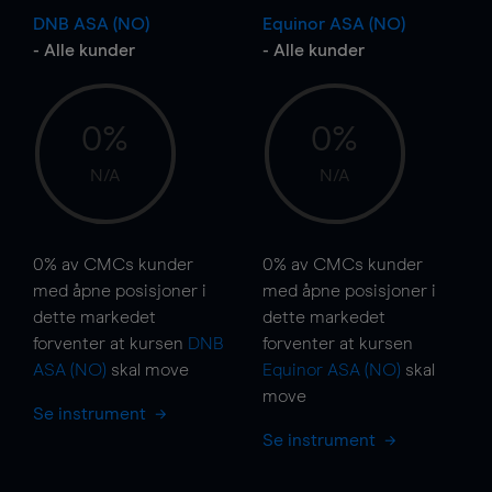
DNB ASA (NO)
Equinor ASA (NO)
- Alle kunder
- Alle kunder
0%
0%
N/A
N/A
0%
av CMCs kunder
0%
av CMCs kunder
med åpne posisjoner i
med åpne posisjoner i
dette markedet
dette markedet
forventer at kursen
DNB
forventer at kursen
ASA (NO)
skal
move
Equinor ASA (NO)
skal
move
Se instrument
Se instrument