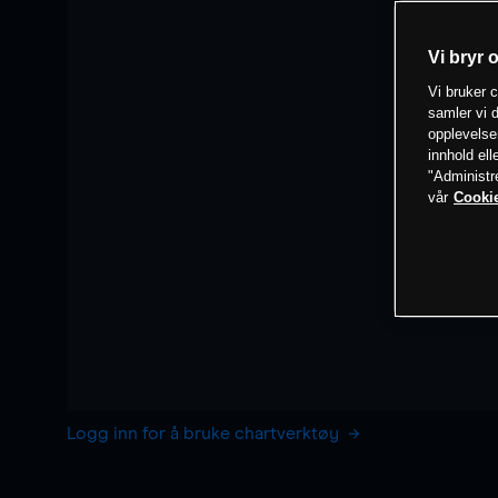
Vi bryr 
Vi bruker c
samler vi d
opplevelse
innhold ell
"Administr
vår
Cookie
Logg inn for å bruke chartverktøy