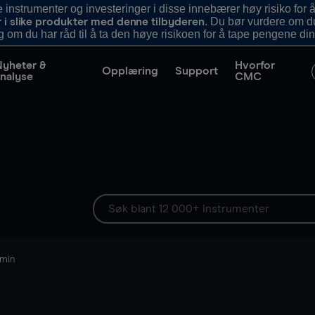
nstrumenter og investeringer i disse innebærer høy risiko for å
. Du bør vurdere om d
r i slike produkter med denne tilbyderen
g om du har råd til å ta den høye risikoen for å tape pengene din
Nyheter &
Hvorfor
Opplæring
Support
nalyse
CMC
 min