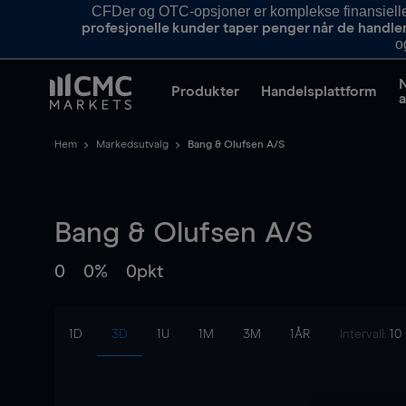
CFDer og OTC-opsjoner er komplekse finansielle i
profesjonelle kunder taper penger når de handle
o
Produkter
Handelsplattform
a
Hem
Markedsutvalg
Bang & Olufsen A/S
Bang & Olufsen A/S
0
0%
0pkt
1D
3D
1U
1M
3M
1ÅR
Intervall:
10