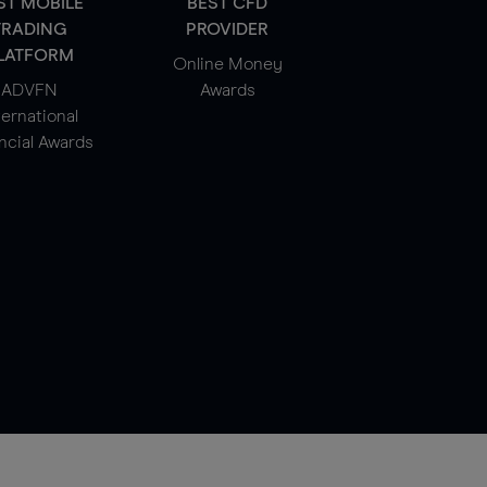
ST MOBILE
BEST CFD
TRADING
PROVIDER
LATFORM
Online Money
ADVFN
Awards
ternational
ncial Awards