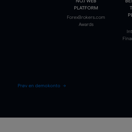
NO.1 WEB
BE
PLATFORM
P
ForexBrokers.com
Awards
In
Fina
Prøv en demokonto