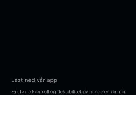
Last ned vår app
Få større kontroll og fleksibilitet på handelen din når
du er på farten.