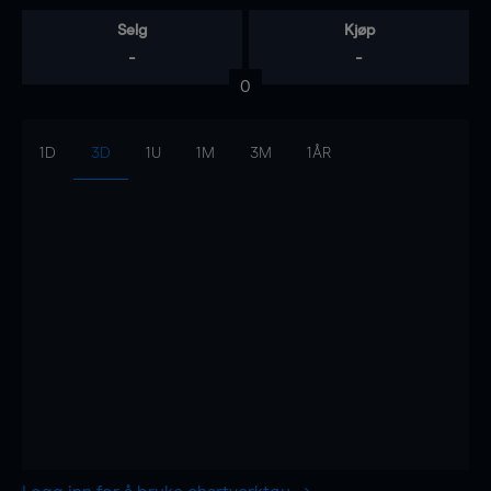
Selg
Kjøp
-
-
0
1D
3D
1U
1M
3M
1ÅR