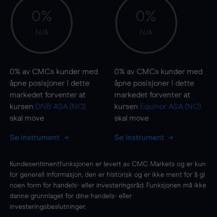
0%
0%
N/A
N/A
0%
av CMCs kunder med
0%
av CMCs kunder med
åpne posisjoner i dette
åpne posisjoner i dette
markedet forventer at
markedet forventer at
kursen
DNB ASA (NO)
kursen
Equinor ASA (NO)
skal
move
skal
move
Se instrument
Se instrument
Kundesentimentfunksjonen er levert av CMC Markets og er kun
for generell informasjon, den er historisk og er ikke ment for å gi
noen form for handels- eller investeringsråd. Funksjonen må ikke
danne grunnlaget for dine handels- eller
investeringsbeslutninger.