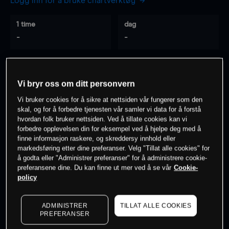
Logg inn for å bruke chartverktøy
1 time
dag
-
-
7 dager
30 dager
-
-
Vi bryr oss om ditt personvern
Vi bruker cookies for å sikre at nettsiden vår fungerer som den
skal, og for å forbedre tjenesten vår samler vi data for å forstå
hvordan folk bruker nettsiden. Ved å tillate cookies kan vi
0
% av kunder er
på dette instrumentet
forbedre opplevelsen din for eksempel ved å hjelpe deg med å
finne informasjon raskere, og skreddersy innhold eller
markedsføring etter dine preferanser. Velg "Tillat alle cookies" for
Søk om konto
å godta eller "Administrer preferanser" for å administrere cookie-
preferansene dine. Du kan finne ut mer ved å se vår
Cookie-
policy
ADMINISTRER
TILLAT ALLE COOKIES
PREFERANSER
Kursene er veiledende.
Log in
to see latest market data