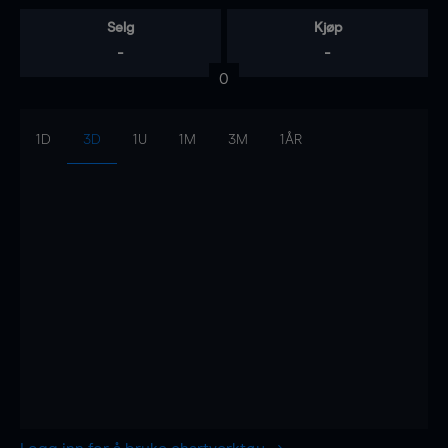
Selg
Kjøp
-
-
0
1D
3D
1U
1M
3M
1ÅR