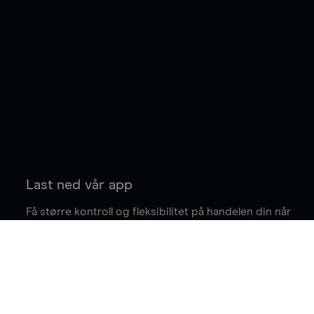
Last ned vår app
Få større kontroll og fleksibilitet på handelen din når
du er på farten.