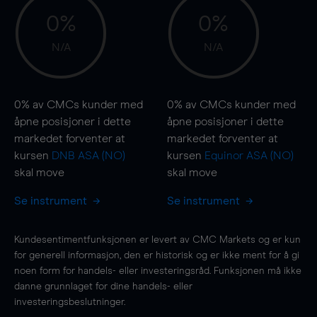
0%
0%
N/A
N/A
0%
av CMCs kunder med
0%
av CMCs kunder med
åpne posisjoner i dette
åpne posisjoner i dette
markedet forventer at
markedet forventer at
kursen
DNB ASA (NO)
kursen
Equinor ASA (NO)
skal
move
skal
move
Se instrument
Se instrument
Kundesentimentfunksjonen er levert av CMC Markets og er kun
for generell informasjon, den er historisk og er ikke ment for å gi
noen form for handels- eller investeringsråd. Funksjonen må ikke
danne grunnlaget for dine handels- eller
investeringsbeslutninger.