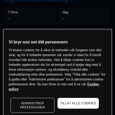
Logg inn for å bruke chartverktøy
1 time
dag
-
-
7 dager
30 dager
-
-
Vi bryr oss om ditt personvern
Vi bruker cookies for å sikre at nettsiden vår fungerer som den
skal, og for å forbedre tjenesten vår samler vi data for å forstå
hvordan folk bruker nettsiden. Ved å tillate cookies kan vi
0
% av kunder er
på dette instrumentet
forbedre opplevelsen din for eksempel ved å hjelpe deg med å
finne informasjon raskere, og skreddersy innhold eller
markedsføring etter dine preferanser. Velg "Tillat alle cookies" for
Søk om konto
å godta eller "Administrer preferanser" for å administrere cookie-
preferansene dine. Du kan finne ut mer ved å se vår
Cookie-
policy
ADMINISTRER
TILLAT ALLE COOKIES
PREFERANSER
Kursene er veiledende.
Log in
to see latest market data