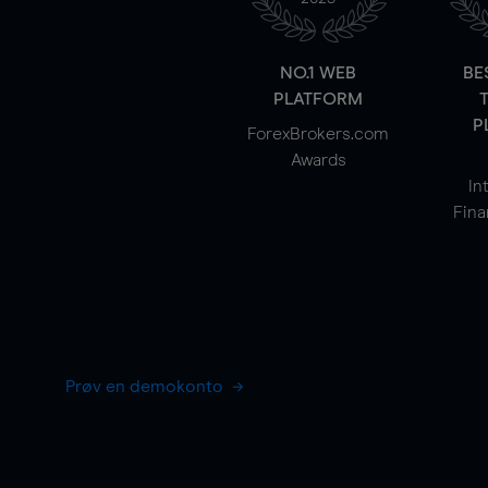
NO.1 WEB
BE
PLATFORM
P
ForexBrokers.com
Awards
In
Fina
Prøv en demokonto