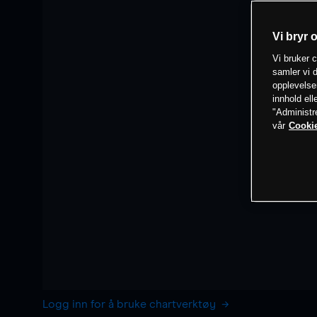
Vi bryr 
Vi bruker c
samler vi d
opplevelse
innhold ell
"Administr
vår
Cookie
Logg inn for å bruke chartverktøy