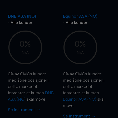
DNB ASA (NO)
Equinor ASA (NO)
- Alle kunder
- Alle kunder
0%
0%
N/A
N/A
0%
av CMCs kunder
0%
av CMCs kunder
med åpne posisjoner i
med åpne posisjoner i
dette markedet
dette markedet
forventer at kursen
DNB
forventer at kursen
ASA (NO)
skal
move
Equinor ASA (NO)
skal
move
Se instrument
Se instrument