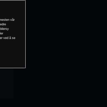
enesten vår
bedre
eddersy
ler
mer ved å se