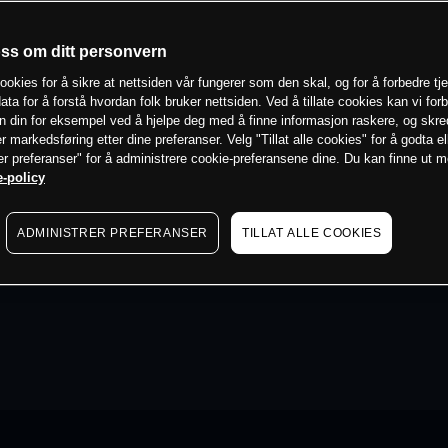
oss om ditt personvern
ookies for å sikre at nettsiden vår fungerer som den skal, og for å forbedre tj
ata for å forstå hvordan folk bruker nettsiden. Ved å tillate cookies kan vi for
n din for eksempel ved å hjelpe deg med å finne informasjon raskere, og skr
er markedsføring etter dine preferanser. Velg "Tillat alle cookies" for å godta el
er preferanser" for å administrere cookie-preferansene dine. Du kan finne ut 
-policy
ADMINISTRER PREFERANSER
TILLAT ALLE COOKIES