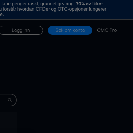
 tape penger raskt, grunnet gearing.
70% av ikke-
u forstår hvordan CFDer og OTC-opsjoner fungerer
e.
Logg inn
Søk om konto
CMC Pro