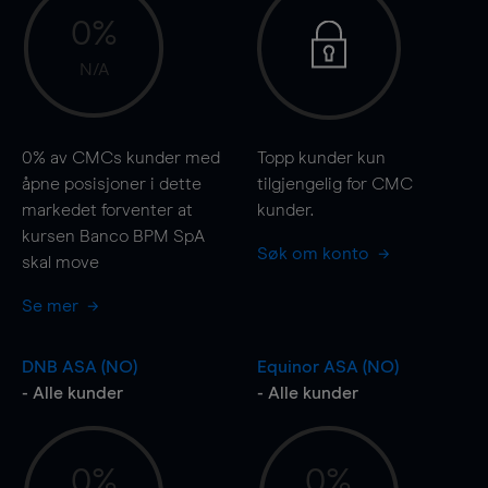
0%
N/A
0%
av CMCs kunder med
Topp kunder kun
åpne posisjoner i dette
tilgjengelig for CMC
markedet forventer at
kunder.
kursen Banco BPM SpA
Søk om konto
skal
move
Se mer
DNB ASA (NO)
Equinor ASA (NO)
- Alle kunder
- Alle kunder
0%
0%