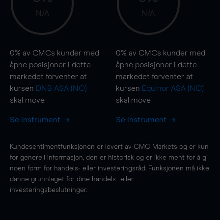
N/A
N/A
0%
av CMCs kunder med
0%
av CMCs kunder med
åpne posisjoner i dette
åpne posisjoner i dette
markedet forventer at
markedet forventer at
kursen
DNB ASA (NO)
kursen
Equinor ASA (NO)
skal
move
skal
move
Se instrument
Se instrument
Kundesentimentfunksjonen er levert av CMC Markets og er kun
for generell informasjon, den er historisk og er ikke ment for å gi
noen form for handels- eller investeringsråd. Funksjonen må ikke
danne grunnlaget for dine handels- eller
investeringsbeslutninger.