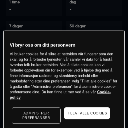
1 time
dag
-
-
7 dager
30 dager
-
-
Vi bryr oss om ditt personvern
Vi bruker cookies for å sikre at nettsiden vår fungerer som den
0
% av kunder er
på dette instrumentet
skal, og for å forbedre tjenesten vår samler vi data for å forstå
hvordan folk bruker nettsiden. Ved å tillate cookies kan vi
forbedre opplevelsen din for eksempel ved å hjelpe deg med å
finne informasjon raskere, og skreddersy innhold eller
Søk om konto
markedsføring etter dine preferanser. Velg "Tillat alle cookies" for
å godta eller "Administrer preferanser" for å administrere cookie-
preferansene dine. Du kan finne ut mer ved å se vår
Cookie-
policy
ADMINISTRER
TILLAT ALLE COOKIES
Kursene er veiledende.
Log in
to see latest market data
PREFERANSER