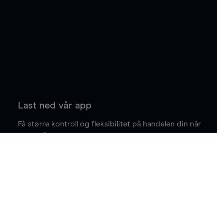
Last ned vår app
Få større kontroll og fleksibilitet på handelen din når
du er på farten.