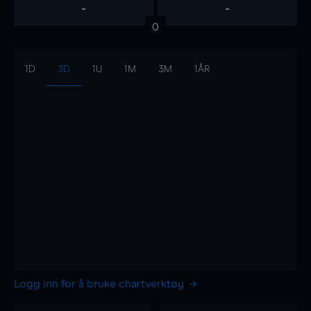
-
-
0
1D
3D
1U
1M
3M
1ÅR
Logg inn for å bruke chartverktøy