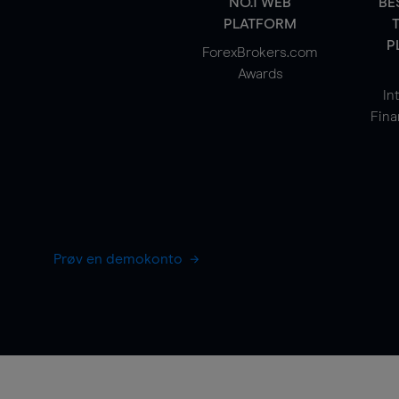
NO.1 WEB
BE
PLATFORM
P
ForexBrokers.com
Awards
In
Fina
Prøv en demokonto