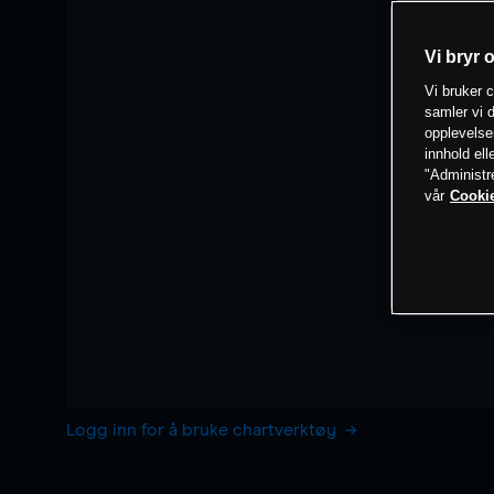
Vi bryr 
Vi bruker c
samler vi d
opplevelse
innhold ell
"Administr
vår
Cookie
Logg inn for å bruke chartverktøy