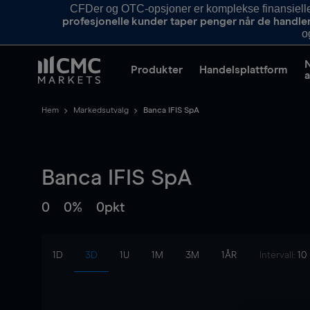
CFDer og OTC-opsjoner er komplekse finansielle i
profesjonelle kunder taper penger når de handle
o
Produkter
Handelsplattform
a
Hem
Markedsutvalg
Banca IFIS SpA
Banca IFIS SpA
0
0%
0pkt
1D
3D
1U
1M
3M
1ÅR
Intervall:
10