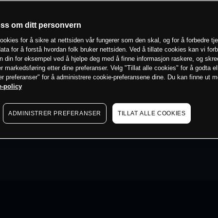
oss om ditt personvern
ookies for å sikre at nettsiden vår fungerer som den skal, og for å forbedre tj
ata for å forstå hvordan folk bruker nettsiden. Ved å tillate cookies kan vi for
n din for eksempel ved å hjelpe deg med å finne informasjon raskere, og skr
er markedsføring etter dine preferanser. Velg "Tillat alle cookies" for å godta el
er preferanser" for å administrere cookie-preferansene dine. Du kan finne ut 
-policy
ADMINISTRER PREFERANSER
TILLAT ALLE COOKIES