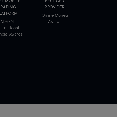
ST MOBILE
BEST CFD
TRADING
PROVIDER
LATFORM
Online Money
ADVFN
Awards
ternational
ncial Awards