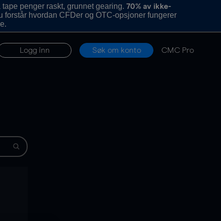
 tape penger raskt, grunnet gearing.
70% av ikke-
u forstår hvordan CFDer og OTC-opsjoner fungerer
e.
Logg inn
Søk om konto
CMC Pro