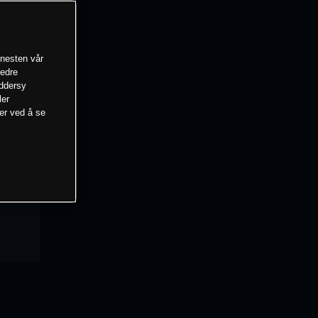
enesten vår
bedre
eddersy
ler
mer ved å se