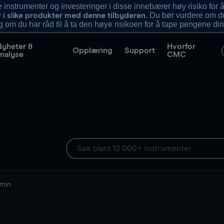
nstrumenter og investeringer i disse innebærer høy risiko for å
. Du bør vurdere om d
r i slike produkter med denne tilbyderen
g om du har råd til å ta den høye risikoen for å tape pengene din
Nyheter &
Hvorfor
Opplæring
Support
nalyse
CMC
 min