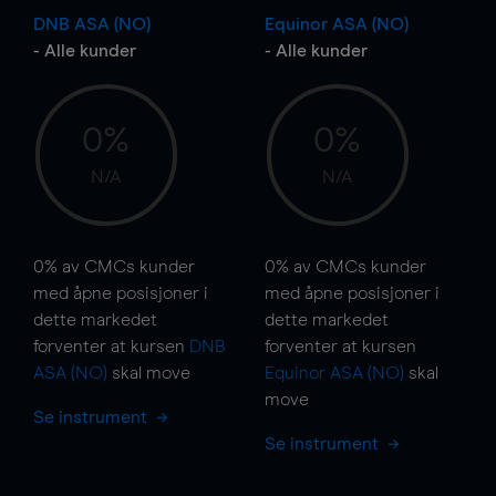
DNB ASA (NO)
Equinor ASA (NO)
- Alle kunder
- Alle kunder
0%
0%
N/A
N/A
0%
av CMCs kunder
0%
av CMCs kunder
med åpne posisjoner i
med åpne posisjoner i
dette markedet
dette markedet
forventer at kursen
DNB
forventer at kursen
ASA (NO)
skal
move
Equinor ASA (NO)
skal
move
Se instrument
Se instrument