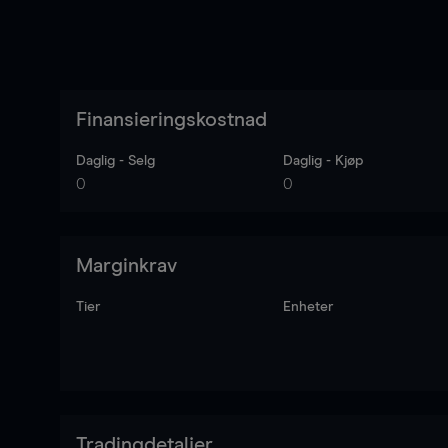
Finansieringskostnad
Daglig - Selg
Daglig - Kjøp
0
0
Marginkrav
Tier
Enheter
Tradingdetaljer