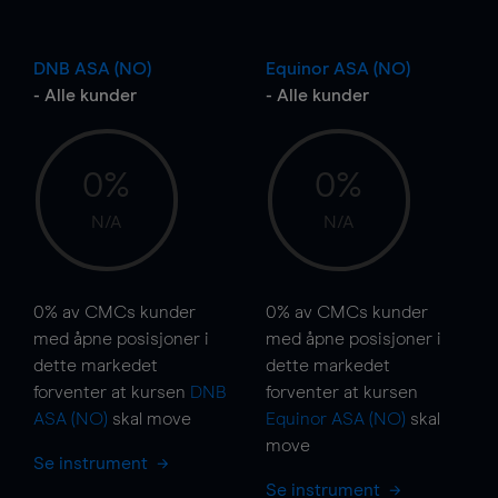
DNB ASA (NO)
Equinor ASA (NO)
- Alle kunder
- Alle kunder
0%
0%
N/A
N/A
0%
av CMCs kunder
0%
av CMCs kunder
med åpne posisjoner i
med åpne posisjoner i
dette markedet
dette markedet
forventer at kursen
DNB
forventer at kursen
ASA (NO)
skal
move
Equinor ASA (NO)
skal
move
Se instrument
Se instrument