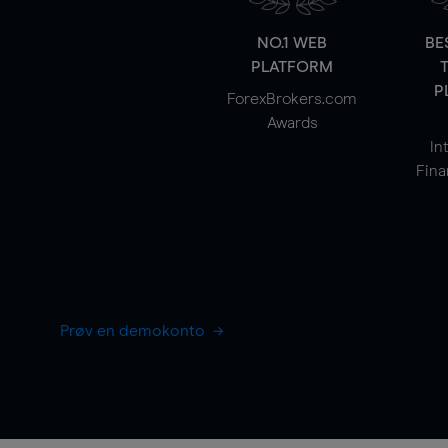
NO.1 WEB
BE
PLATFORM
P
ForexBrokers.com
Awards
In
Fina
Prøv en demokonto