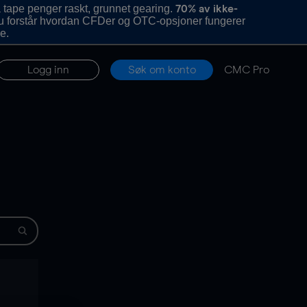
 tape penger raskt, grunnet gearing.
70% av ikke-
u forstår hvordan CFDer og OTC-opsjoner fungerer
e.
Logg inn
Søk om konto
CMC Pro