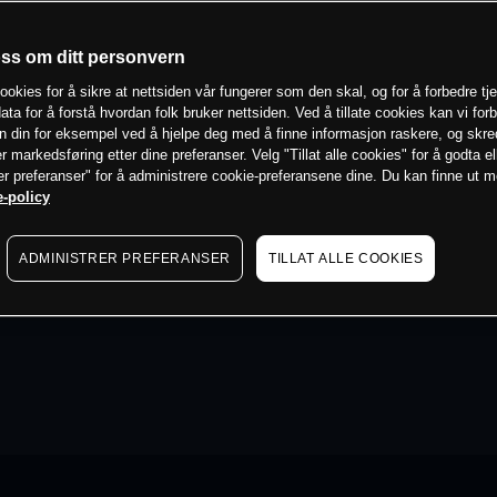
oss om ditt personvern
ookies for å sikre at nettsiden vår fungerer som den skal, og for å forbedre tj
ata for å forstå hvordan folk bruker nettsiden. Ved å tillate cookies kan vi for
n din for eksempel ved å hjelpe deg med å finne informasjon raskere, og skr
er markedsføring etter dine preferanser. Velg "Tillat alle cookies" for å godta el
er preferanser" for å administrere cookie-preferansene dine. Du kan finne ut 
-policy
ADMINISTRER PREFERANSER
TILLAT ALLE COOKIES