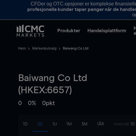
CFDer og OTC-opsjoner er komplekse finansielle i
profesjonelle kunder taper penger når de handle
o
Produkter
Handelsplattform
a
Hem
Markedsutvalg
Baiwang Co Ltd
Baiwang Co Ltd
(HKEX:6657)
0
0%
0pkt
1D
3D
1U
1M
3M
1ÅR
Intervall:
10