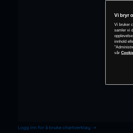
Vi bryr 
Vi bruker c
samler vi d
opplevelse
innhold ell
"Administr
vår
Cookie
Logg inn for å bruke chartverktøy