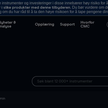
nstrumenter og investeringer i disse innebærer høy risiko for å
. Du bør vurdere om d
r i slike produkter med denne tilbyderen
g om du har råd til å ta den høye risikoen for å tape pengene din
Nyheter &
Hvorfor
Opplæring
Support
nalyse
CMC
 min