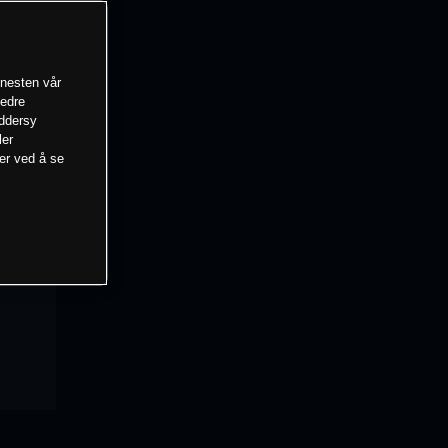
enesten vår
bedre
eddersy
ler
mer ved å se