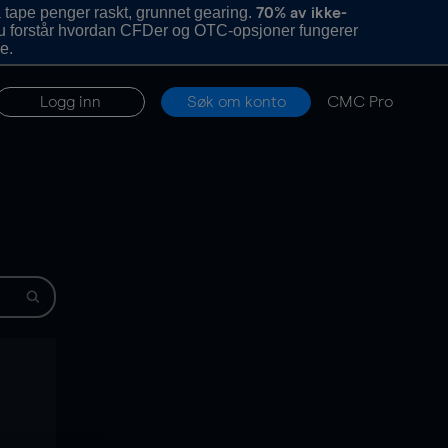
 tape penger raskt, grunnet gearing.
70% av ikke-
u forstår hvordan CFDer og OTC-opsjoner fungerer
e.
Logg inn
Søk om konto
CMC Pro