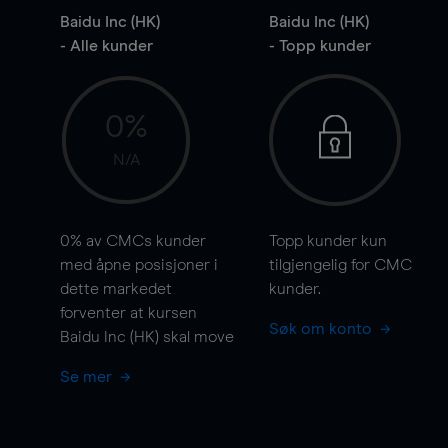
Baidu Inc (HK)
Baidu Inc (HK)
- Alle kunder
- Topp kunder
0%
N/A
0%
av CMCs kunder
Topp kunder kun
med åpne posisjoner i
tilgjengelig for CMC
dette markedet
kunder.
forventer at kursen
Søk om konto
Baidu Inc (HK) skal
move
Se mer