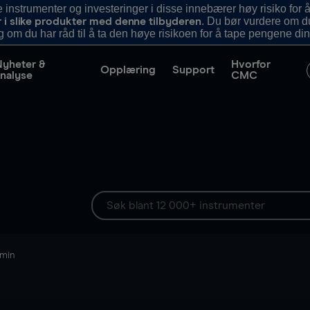
nstrumenter og investeringer i disse innebærer høy risiko for å
. Du bør vurdere om d
r i slike produkter med denne tilbyderen
g om du har råd til å ta den høye risikoen for å tape pengene din
Nyheter &
Hvorfor
Opplæring
Support
nalyse
CMC
 min