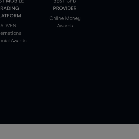
ST MOBILE
BEST CFD
TRADING
PROVIDER
LATFORM
Online Money
ADVFN
Awards
ternational
ncial Awards