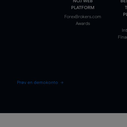
NO.1 WEB
BE
PLATFORM
P
ForexBrokers.com
Awards
In
Fina
Prøv en demokonto