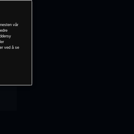
enesten vår
bedre
eddersy
ler
mer ved å se