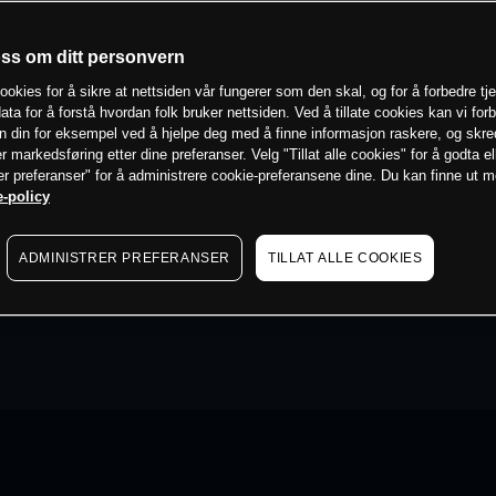
oss om ditt personvern
ookies for å sikre at nettsiden vår fungerer som den skal, og for å forbedre tj
ata for å forstå hvordan folk bruker nettsiden. Ved å tillate cookies kan vi for
n din for eksempel ved å hjelpe deg med å finne informasjon raskere, og skr
er markedsføring etter dine preferanser. Velg "Tillat alle cookies" for å godta el
er preferanser" for å administrere cookie-preferansene dine. Du kan finne ut 
-policy
ADMINISTRER PREFERANSER
TILLAT ALLE COOKIES