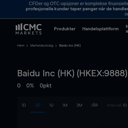
CFDer og OTC-opsjoner er komplekse finansielle i
profesjonelle kunder taper penger når de handle
o
Produkter
Handelsplattform
a
Hem
Markedsutvalg
Baidu Inc (HK)
Baidu Inc (HK) (HKEX:9888)
0
0%
0pkt
1D
3D
1U
1M
3M
1ÅR
Intervall:
10