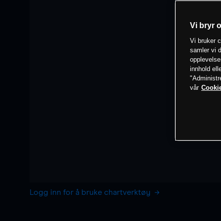
Vi bryr 
Vi bruker c
samler vi d
opplevelse
innhold ell
"Administr
vår
Cookie
Logg inn for å bruke chartverktøy