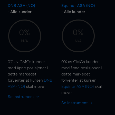
DNB ASA (NO)
Equinor ASA (NO)
- Alle kunder
- Alle kunder
0%
0%
N/A
N/A
0%
av CMCs kunder
0%
av CMCs kunder
med åpne posisjoner i
med åpne posisjoner i
dette markedet
dette markedet
forventer at kursen
DNB
forventer at kursen
ASA (NO)
skal
move
Equinor ASA (NO)
skal
move
Se instrument
Se instrument