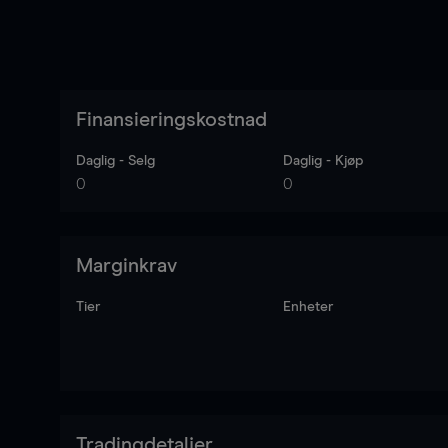
Finansieringskostnad
Daglig - Selg
Daglig - Kjøp
0
0
Marginkrav
Tier
Enheter
Tradingdetaljer