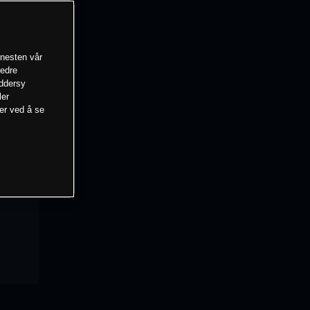
enesten vår
bedre
eddersy
ler
mer ved å se