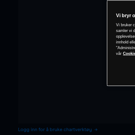
Vi bryr 
Vi bruker c
samler vi d
opplevelse
innhold ell
"Administr
vår
Cookie
Logg inn for å bruke chartverktøy