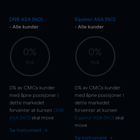
DNB ASA (NO)
Equinor ASA (NO)
- Alle kunder
- Alle kunder
0%
0%
N/A
N/A
0%
av CMCs kunder
0%
av CMCs kunder
med åpne posisjoner i
med åpne posisjoner i
dette markedet
dette markedet
forventer at kursen
DNB
forventer at kursen
ASA (NO)
skal
move
Equinor ASA (NO)
skal
move
Se instrument
Se instrument