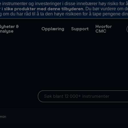
nstrumenter og investeringer i disse innebærer høy risiko for å
. Du bør vurdere om d
r i slike produkter med denne tilbyderen
g om du har råd til å ta den høye risikoen for å tape pengene din
Nyheter &
Hvorfor
Opplæring
Support
nalyse
CMC
 min