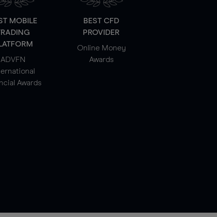
ST MOBILE
BEST CFD
TRADING
PROVIDER
LATFORM
Online Money
ADVFN
Awards
ternational
ncial Awards