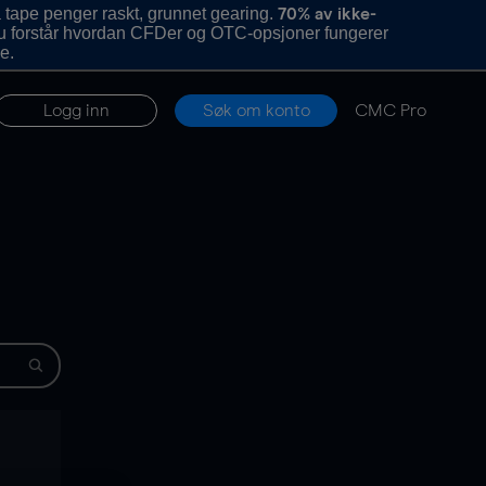
 tape penger raskt, grunnet gearing.
70% av ikke-
u forstår hvordan CFDer og OTC-opsjoner fungerer
e.
Logg inn
Søk om konto
CMC Pro