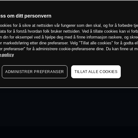
oss om ditt personvern
ookies for å sikre at nettsiden vår fungerer som den skal, og for å forbedre tj
ata for å forstå hvordan folk bruker nettsiden. Ved å tillate cookies kan vi for
n din for eksempel ved å hjelpe deg med å finne informasjon raskere, og skr
er markedsføring etter dine preferanser. Velg "Tillat alle cookies" for å godta el
er preferanser" for å administrere cookie-preferansene dine. Du kan finne ut 
-policy
ADMINISTRER PREFERANSER
TILLAT ALLE COOKIES