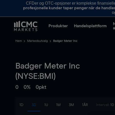
CFDer og OTC-opsjoner er komplekse finansielle i
profesjonelle kunder taper penger når de handle
o
Produkter
Handelsplattform
a
Hem
Markedsutvalg
Badger Meter Inc
Badger Meter Inc
(NYSE:BMI)
0
0%
0pkt
1D
3D
1U
1M
3M
1ÅR
Intervall:
10