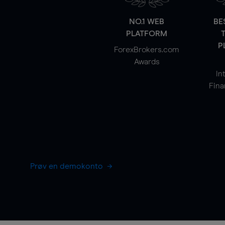
NO.1 WEB
BE
PLATFORM
P
ForexBrokers.com
Awards
In
Fina
Prøv en demokonto