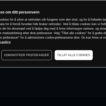
oss om ditt personvern
ookies for å sikre at nettsiden vår fungerer som den skal, og for å forbedre tj
ata for å forstå hvordan folk bruker nettsiden. Ved å tillate cookies kan vi for
n din for eksempel ved å hjelpe deg med å finne informasjon raskere, og skr
er markedsføring etter dine preferanser. Velg "Tillat alle cookies" for å godta el
er preferanser" for å administrere cookie-preferansene dine. Du kan finne ut 
-policy
ADMINISTRER PREFERANSER
TILLAT ALLE COOKIES