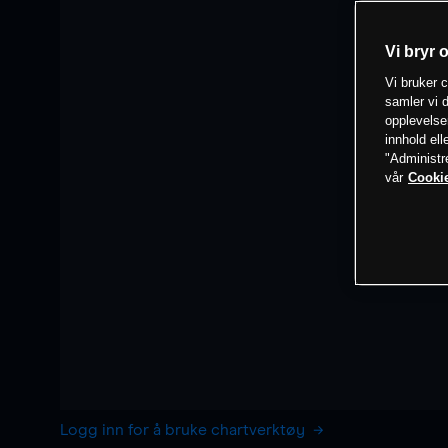
Vi bryr 
Vi bruker c
samler vi d
opplevelse
innhold ell
"Administr
vår
Cookie
Logg inn for å bruke chartverktøy