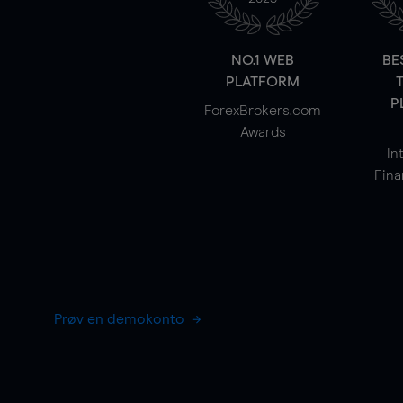
NO.1 WEB
BE
PLATFORM
P
ForexBrokers.com
Awards
In
Fina
Prøv en demokonto