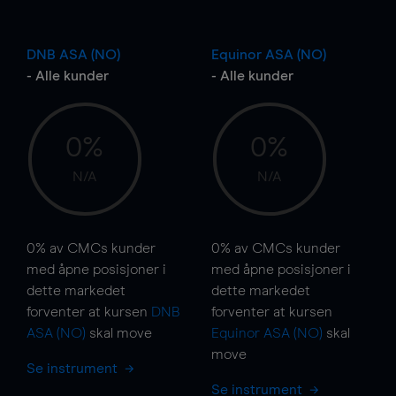
DNB ASA (NO)
Equinor ASA (NO)
- Alle kunder
- Alle kunder
0%
0%
N/A
N/A
0%
av CMCs kunder
0%
av CMCs kunder
med åpne posisjoner i
med åpne posisjoner i
dette markedet
dette markedet
forventer at kursen
DNB
forventer at kursen
ASA (NO)
skal
move
Equinor ASA (NO)
skal
move
Se instrument
Se instrument