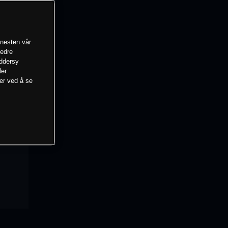
enesten vår
bedre
eddersy
ler
mer ved å se