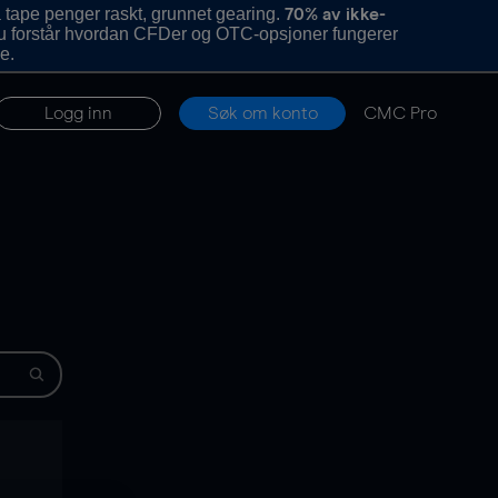
 tape penger raskt, grunnet gearing.
70% av ikke-
u forstår hvordan CFDer og OTC-opsjoner fungerer
e.
Logg inn
Søk om konto
CMC Pro