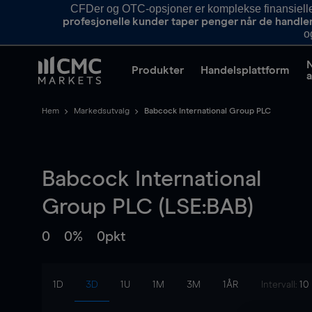
CFDer og OTC-opsjoner er komplekse finansielle i
profesjonelle kunder taper penger når de handle
o
Produkter
Handelsplattform
a
Hem
Markedsutvalg
Babcock International Group PLC
Babcock International
Group PLC (LSE:BAB)
0
0%
0pkt
1D
3D
1U
1M
3M
1ÅR
Intervall:
10