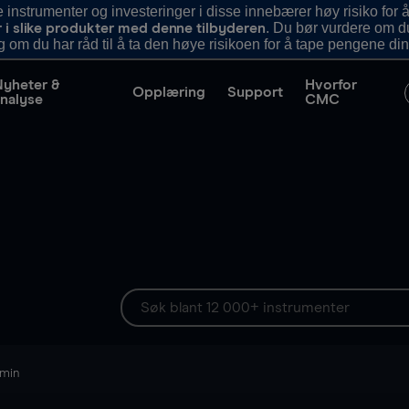
nstrumenter og investeringer i disse innebærer høy risiko for å
. Du bør vurdere om d
r i slike produkter med denne tilbyderen
g om du har råd til å ta den høye risikoen for å tape pengene din
Nyheter &
Hvorfor
Opplæring
Support
nalyse
CMC
 min