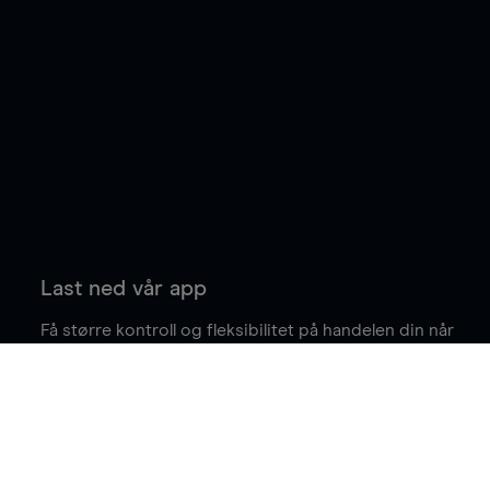
Last ned vår app
Få større kontroll og fleksibilitet på handelen din når
du er på farten.