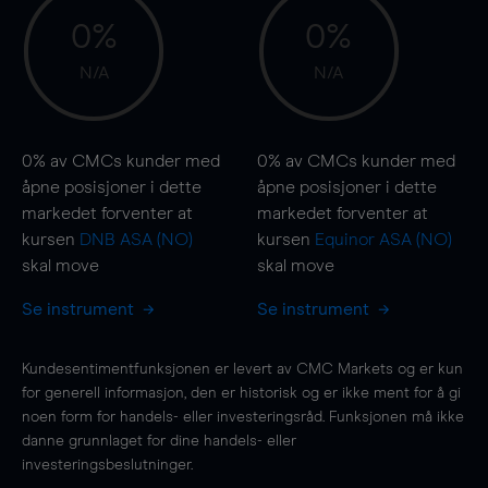
0%
0%
N/A
N/A
0%
av CMCs kunder med
0%
av CMCs kunder med
åpne posisjoner i dette
åpne posisjoner i dette
markedet forventer at
markedet forventer at
kursen
DNB ASA (NO)
kursen
Equinor ASA (NO)
skal
move
skal
move
Se instrument
Se instrument
Kundesentimentfunksjonen er levert av CMC Markets og er kun
for generell informasjon, den er historisk og er ikke ment for å gi
noen form for handels- eller investeringsråd. Funksjonen må ikke
danne grunnlaget for dine handels- eller
investeringsbeslutninger.