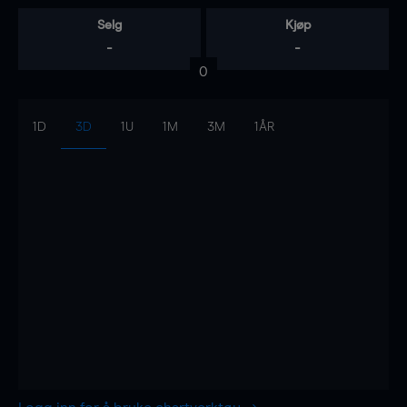
Selg
Kjøp
-
-
0
1D
3D
1U
1M
3M
1ÅR