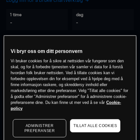
Logg inn for å bruke chartverktøy
1 time
dag
-
-
7 dager
30 dager
-
-
Vi bryr oss om ditt personvern
Vi bruker cookies for å sikre at nettsiden vår fungerer som den
skal, og for å forbedre tjenesten vår samler vi data for å forstå
hvordan folk bruker nettsiden. Ved å tillate cookies kan vi
0
% av kunder er
på dette instrumentet
forbedre opplevelsen din for eksempel ved å hjelpe deg med å
finne informasjon raskere, og skreddersy innhold eller
markedsføring etter dine preferanser. Velg "Tillat alle cookies" for
Søk om konto
å godta eller "Administrer preferanser" for å administrere cookie-
preferansene dine. Du kan finne ut mer ved å se vår
Cookie-
policy
ADMINISTRER
TILLAT ALLE COOKIES
PREFERANSER
Kursene er veiledende.
Log in
to see latest market data