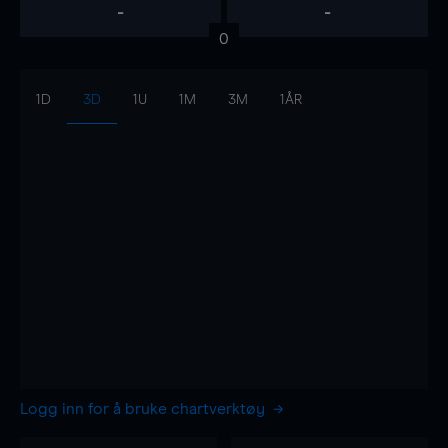
-
-
0
1D
3D
1U
1M
3M
1ÅR
Logg inn for å bruke chartverktøy