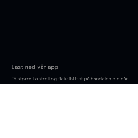
Last ned vår app
Få større kontroll og fleksibilitet på handelen din når
du er på farten.