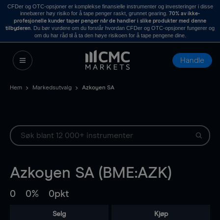
CFDer og OTC-opsjoner er komplekse finansielle instrumenter og investeringer i disse
innebærer høy risiko for å tape penger raskt, grunnet gearing.
70% av ikke-
profesjonelle kunder taper penger når de handler i slike produkter med denne
. Du bør vurdere om du forstår hvordan CFDer og OTC-opsjoner fungerer og
tilbyderen
om du har råd til å ta den høye risikoen for å tape pengene dine.
Handle
Hem
Markedsutvalg
Azkoyen SA
Azkoyen SA (BME:AZK)
0
0%
0pkt
Selg
Kjøp