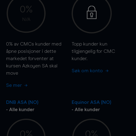
0%
N/A
0%
av CMCs kunder med
Topp kunder kun
åpne posisjoner i dette
tilgjengelig for CMC
markedet forventer at
kunder.
kursen Azkoyen SA skal
Søk om konto
move
Se mer
DNB ASA (NO)
Equinor ASA (NO)
- Alle kunder
- Alle kunder
0%
0%