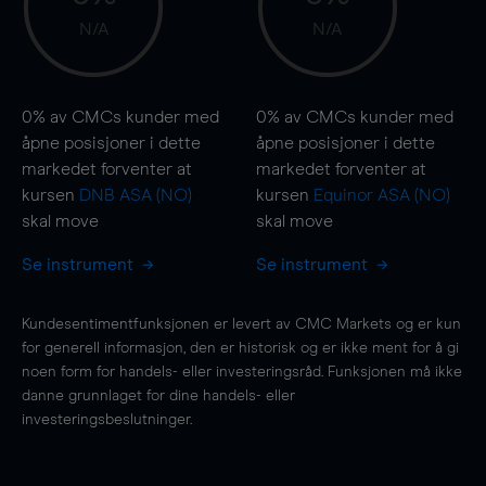
N/A
N/A
0%
av CMCs kunder med
0%
av CMCs kunder med
åpne posisjoner i dette
åpne posisjoner i dette
markedet forventer at
markedet forventer at
kursen
DNB ASA (NO)
kursen
Equinor ASA (NO)
skal
move
skal
move
Se instrument
Se instrument
Kundesentimentfunksjonen er levert av CMC Markets og er kun
for generell informasjon, den er historisk og er ikke ment for å gi
noen form for handels- eller investeringsråd. Funksjonen må ikke
danne grunnlaget for dine handels- eller
investeringsbeslutninger.