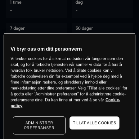
1 time
dag
-
-
7 dager
30 dager
-
-
Vi bryr oss om ditt personvern
Vi bruker cookies for å sikre at nettsiden vår fungerer som den
0
% av kunder er
på dette instrumentet
skal, og for å forbedre tjenesten vår samler vi data for å forstå
hvordan folk bruker nettsiden. Ved å tillate cookies kan vi
forbedre opplevelsen din for eksempel ved å hjelpe deg med å
finne informasjon raskere, og skreddersy innhold eller
Søk om konto
markedsføring etter dine preferanser. Velg "Tillat alle cookies" for
å godta eller "Administrer preferanser" for å administrere cookie-
preferansene dine. Du kan finne ut mer ved å se vår
Cookie-
policy
ADMINISTRER
TILLAT ALLE COOKIES
Kursene er veiledende.
Log in
to see latest market data
PREFERANSER