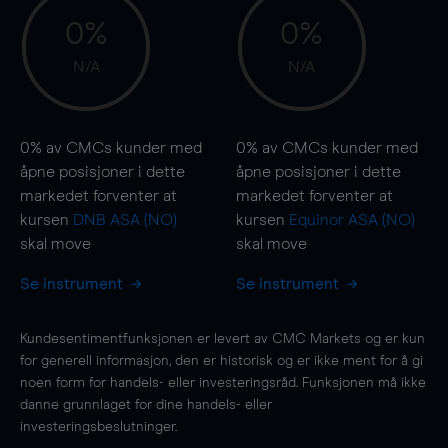
0%
0%
N/A
N/A
0%
av CMCs kunder med
0%
av CMCs kunder med
åpne posisjoner i dette
åpne posisjoner i dette
markedet forventer at
markedet forventer at
kursen
DNB ASA (NO)
kursen
Equinor ASA (NO)
skal
move
skal
move
Se instrument
Se instrument
Kundesentimentfunksjonen er levert av CMC Markets og er kun
for generell informasjon, den er historisk og er ikke ment for å gi
noen form for handels- eller investeringsråd. Funksjonen må ikke
danne grunnlaget for dine handels- eller
investeringsbeslutninger.