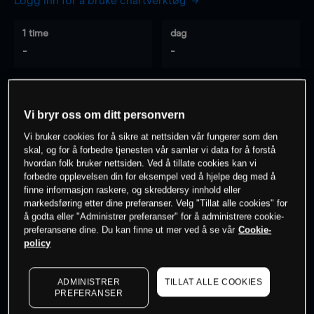
Logg inn for å bruke chartverktøy
1 time
dag
-
-
7 dager
30 dager
-
-
Vi bryr oss om ditt personvern
Vi bruker cookies for å sikre at nettsiden vår fungerer som den
skal, og for å forbedre tjenesten vår samler vi data for å forstå
hvordan folk bruker nettsiden. Ved å tillate cookies kan vi
0
% av kunder er
på dette instrumentet
forbedre opplevelsen din for eksempel ved å hjelpe deg med å
finne informasjon raskere, og skreddersy innhold eller
markedsføring etter dine preferanser. Velg "Tillat alle cookies" for
Søk om konto
å godta eller "Administrer preferanser" for å administrere cookie-
preferansene dine. Du kan finne ut mer ved å se vår
Cookie-
policy
ADMINISTRER
TILLAT ALLE COOKIES
PREFERANSER
Kursene er veiledende.
Log in
to see latest market data