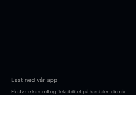
Last ned vår app
Få større kontroll og fleksibilitet på handelen din når
du er på farten.