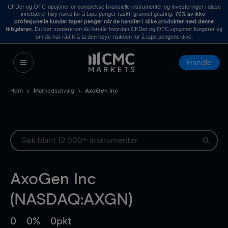
CFDer og OTC-opsjoner er komplekse finansielle instrumenter og investeringer i disse
innebærer høy risiko for å tape penger raskt, grunnet gearing.
70% av ikke-
profesjonelle kunder taper penger når de handler i slike produkter med denne
. Du bør vurdere om du forstår hvordan CFDer og OTC-opsjoner fungerer og
tilbyderen
om du har råd til å ta den høye risikoen for å tape pengene dine.
Handle
Hem
Markedsutvalg
AxoGen Inc
AxoGen Inc
(NASDAQ:AXGN)
0
0%
0pkt