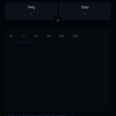
Selg
Kjøp
-
-
0
1D
3D
1U
1M
3M
1ÅR