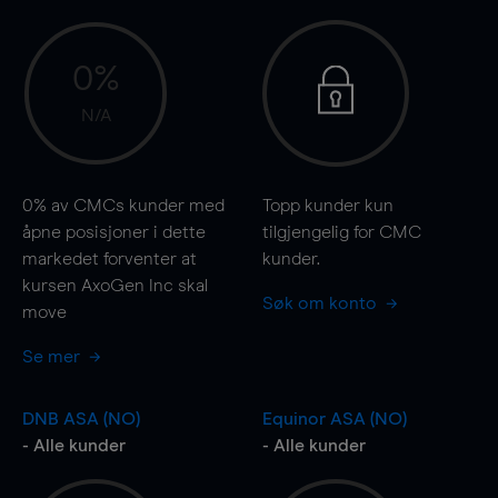
0%
N/A
0%
av CMCs kunder med
Topp kunder kun
åpne posisjoner i dette
tilgjengelig for CMC
markedet forventer at
kunder.
kursen AxoGen Inc skal
Søk om konto
move
Se mer
DNB ASA (NO)
Equinor ASA (NO)
- Alle kunder
- Alle kunder