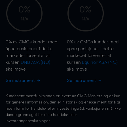
0%
0%
N/A
N/A
0%
av CMCs kunder med
0%
av CMCs kunder med
åpne posisjoner i dette
åpne posisjoner i dette
markedet forventer at
markedet forventer at
kursen
DNB ASA (NO)
kursen
Equinor ASA (NO)
skal
move
skal
move
Se instrument
Se instrument
Kundesentimentfunksjonen er levert av CMC Markets og er kun
for generell informasjon, den er historisk og er ikke ment for å gi
noen form for handels- eller investeringsråd. Funksjonen må ikke
danne grunnlaget for dine handels- eller
investeringsbeslutninger.