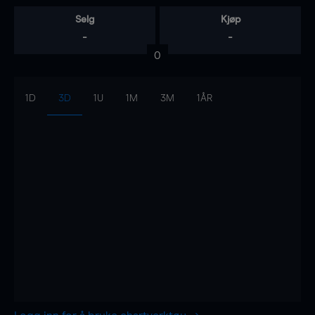
Selg
Kjøp
-
-
0
1D
3D
1U
1M
3M
1ÅR