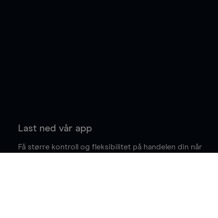
Last ned vår app
Få større kontroll og fleksibilitet på handelen din når
du er på farten.