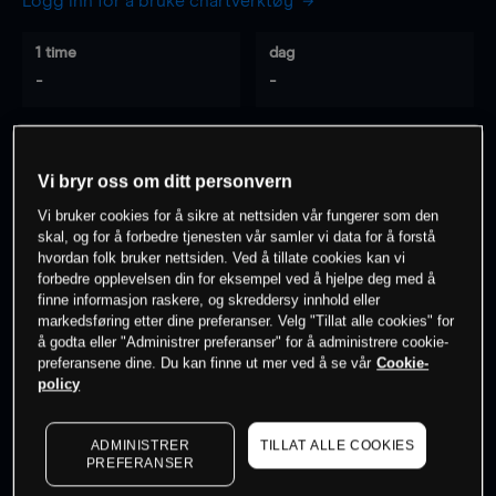
Logg inn for å bruke chartverktøy
1 time
dag
-
-
7 dager
30 dager
-
-
Vi bryr oss om ditt personvern
Vi bruker cookies for å sikre at nettsiden vår fungerer som den
skal, og for å forbedre tjenesten vår samler vi data for å forstå
hvordan folk bruker nettsiden. Ved å tillate cookies kan vi
0
% av kunder er
på dette instrumentet
forbedre opplevelsen din for eksempel ved å hjelpe deg med å
finne informasjon raskere, og skreddersy innhold eller
markedsføring etter dine preferanser. Velg "Tillat alle cookies" for
Søk om konto
å godta eller "Administrer preferanser" for å administrere cookie-
preferansene dine. Du kan finne ut mer ved å se vår
Cookie-
policy
ADMINISTRER
TILLAT ALLE COOKIES
PREFERANSER
Kursene er veiledende.
Log in
to see latest market data