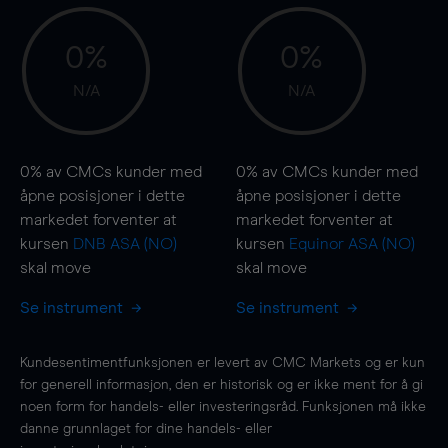
0%
0%
N/A
N/A
0%
av CMCs kunder med
0%
av CMCs kunder med
åpne posisjoner i dette
åpne posisjoner i dette
markedet forventer at
markedet forventer at
kursen
DNB ASA (NO)
kursen
Equinor ASA (NO)
skal
move
skal
move
Se instrument
Se instrument
Kundesentimentfunksjonen er levert av CMC Markets og er kun
for generell informasjon, den er historisk og er ikke ment for å gi
noen form for handels- eller investeringsråd. Funksjonen må ikke
danne grunnlaget for dine handels- eller