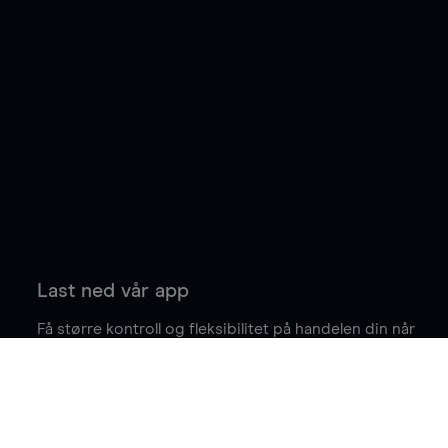
Last ned vår app
Få større kontroll og fleksibilitet på handelen din når
du er på farten.