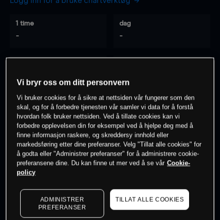
Logg inn for å bruke chartverktøy
1 time
dag
-
-
7 dager
30 dager
-
-
Vi bryr oss om ditt personvern
Vi bruker cookies for å sikre at nettsiden vår fungerer som den
skal, og for å forbedre tjenesten vår samler vi data for å forstå
hvordan folk bruker nettsiden. Ved å tillate cookies kan vi
0
% av kunder er
på dette instrumentet
forbedre opplevelsen din for eksempel ved å hjelpe deg med å
finne informasjon raskere, og skreddersy innhold eller
markedsføring etter dine preferanser. Velg "Tillat alle cookies" for
Søk om konto
å godta eller "Administrer preferanser" for å administrere cookie-
preferansene dine. Du kan finne ut mer ved å se vår
Cookie-
policy
ADMINISTRER
TILLAT ALLE COOKIES
PREFERANSER
Kursene er veiledende.
Log in
to see latest market data