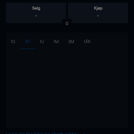
Selg
Kjøp
-
-
0
1D
3D
1U
1M
3M
1ÅR