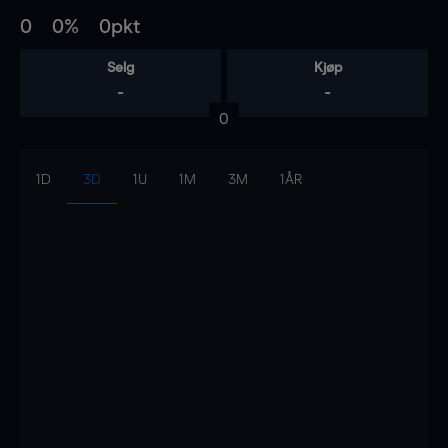
0
0%
0pkt
Selg
Kjøp
-
-
0
1D
3D
1U
1M
3M
1ÅR