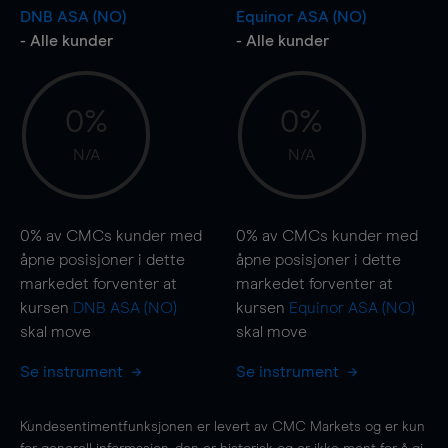
DNB ASA (NO)
Equinor ASA (NO)
- Alle kunder
- Alle kunder
0%
0%
N/A
N/A
0%
av CMCs kunder med
0%
av CMCs kunder med
åpne posisjoner i dette
åpne posisjoner i dette
markedet forventer at
markedet forventer at
kursen
DNB ASA (NO)
kursen
Equinor ASA (NO)
skal
move
skal
move
Se instrument
Se instrument
Kundesentimentfunksjonen er levert av CMC Markets og er kun