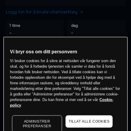
Logg inn for å bruke chartverktøy
1 time
dag
-
-
7 dager
30 dager
Vi bryr oss om ditt personvern
-
-
Vi bruker cookies for å sikre at nettsiden vår fungerer som den
skal, og for å forbedre tjenesten vår samler vi data for å forstå
hvordan folk bruker nettsiden. Ved å tillate cookies kan vi
forbedre opplevelsen din for eksempel ved å hjelpe deg med å
0
% av kunder er
på dette instrumentet
finne informasjon raskere, og skreddersy innhold eller
markedsføring etter dine preferanser. Velg "Tillat alle cookies" for
å godta eller "Administrer preferanser" for å administrere cookie-
preferansene dine. Du kan finne ut mer ved å se vår
Cookie-
Søk om konto
policy
ADMINISTRER
TILLAT ALLE COOKIES
PREFERANSER