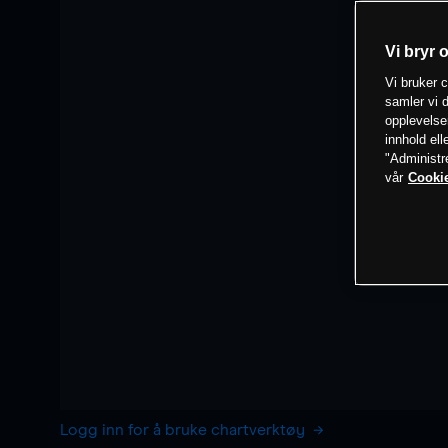
Vi bryr 
Vi bruker c
samler vi d
opplevelse
innhold ell
"Administr
vår
Cookie
Logg inn for å bruke chartverktøy