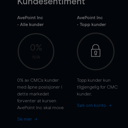
Kundesentiment
AvePoint Inc
AvePoint Inc
- Alle kunder
- Topp kunder
0%
N/A
0%
av CMCs kunder
Topp kunder kun
med åpne posisjoner i
tilgjengelig for CMC
dette markedet
kunder.
forventer at kursen
Søk om konto
AvePoint Inc skal
move
Se mer