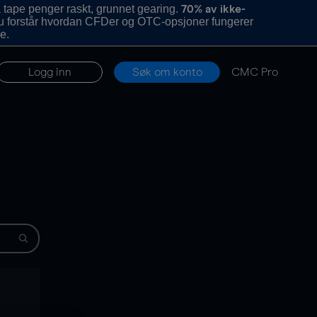
 tape penger raskt, grunnet gearing.
70% av ikke-
u forstår hvordan CFDer og OTC-opsjoner fungerer
e.
Logg inn
Søk om konto
CMC Pro