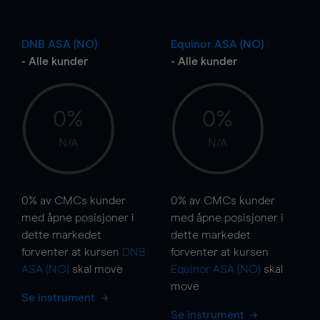
DNB ASA (NO)
Equinor ASA (NO)
- Alle kunder
- Alle kunder
0%
0%
N/A
N/A
0%
av CMCs kunder
0%
av CMCs kunder
med åpne posisjoner i
med åpne posisjoner i
dette markedet
dette markedet
forventer at kursen
DNB
forventer at kursen
ASA (NO)
skal
move
Equinor ASA (NO)
skal
move
Se instrument
Se instrument