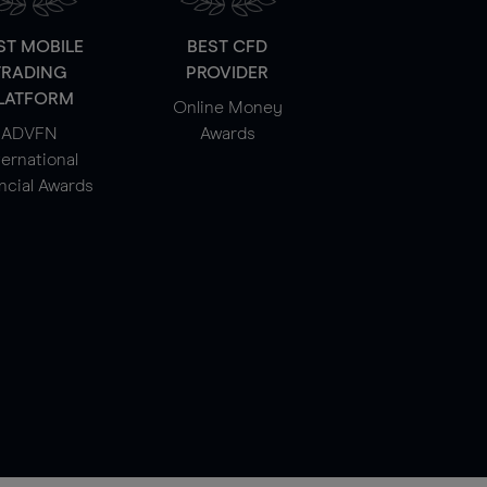
ST MOBILE
BEST CFD
TRADING
PROVIDER
LATFORM
Online Money
ADVFN
Awards
ternational
ncial Awards