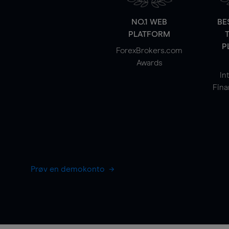
NO.1 WEB
BE
PLATFORM
P
ForexBrokers.com
Awards
In
Fina
Prøv en demokonto