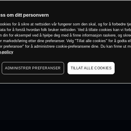
oss om ditt personvern
ookies for å sikre at nettsiden vår fungerer som den skal, og for å forbedre tj
ata for å forstå hvordan folk bruker nettsiden. Ved å tillate cookies kan vi for
n din for eksempel ved å hjelpe deg med å finne informasjon raskere, og skr
er markedsføring etter dine preferanser. Velg "Tillat alle cookies" for å godta el
er preferanser" for å administrere cookie-preferansene dine. Du kan finne ut 
-policy
ADMINISTRER PREFERANSER
TILLAT ALLE COOKIES