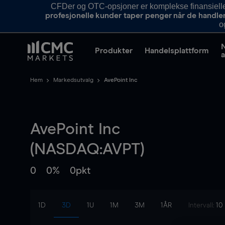
CFDer og OTC-opsjoner er komplekse finansielle i
profesjonelle kunder taper penger når de handle
o
Produkter
Handelsplattform
a
Hem
Markedsutvalg
AvePoint Inc
AvePoint Inc
(NASDAQ:AVPT)
0
0%
0pkt
1D
3D
1U
1M
3M
1ÅR
Intervall:
10