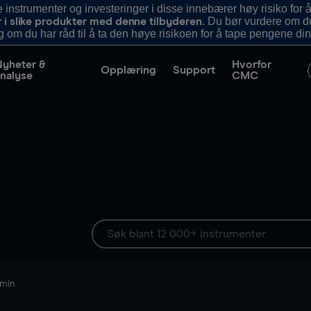
nstrumenter og investeringer i disse innebærer høy risiko for å
. Du bør vurdere om d
r i slike produkter med denne tilbyderen
g om du har råd til å ta den høye risikoen for å tape pengene din
Nyheter &
Hvorfor
Opplæring
Support
nalyse
CMC
 min