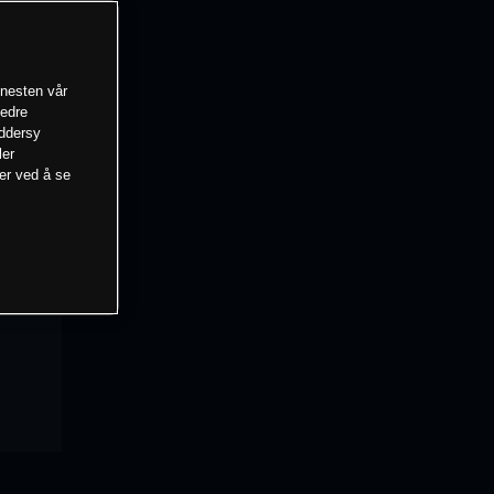
enesten vår
bedre
eddersy
ler
mer ved å se