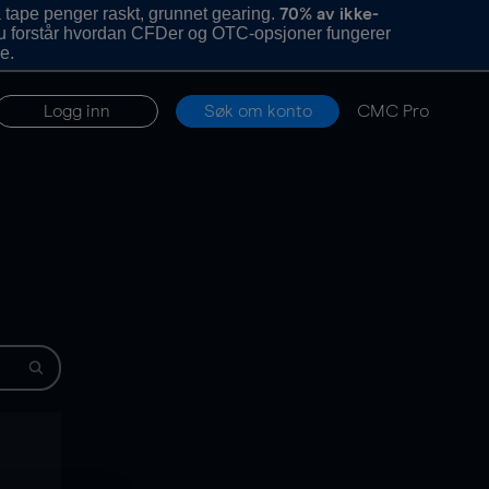
 tape penger raskt, grunnet gearing.
70% av ikke-
u forstår hvordan CFDer og OTC-opsjoner fungerer
e.
Logg inn
Søk om konto
CMC Pro