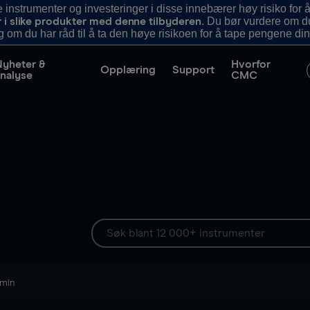
nstrumenter og investeringer i disse innebærer høy risiko for å
. Du bør vurdere om d
r i slike produkter med denne tilbyderen
g om du har råd til å ta den høye risikoen for å tape pengene din
Nyheter &
Hvorfor
Opplæring
Support
nalyse
CMC
 min