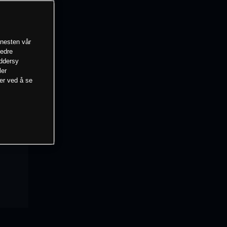
enesten vår
bedre
eddersy
ler
mer ved å se