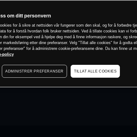
oss om ditt personvern
ookies for å sikre at nettsiden vår fungerer som den skal, og for å forbedre tj
ata for å forstå hvordan folk bruker nettsiden. Ved å tillate cookies kan vi for
n din for eksempel ved å hjelpe deg med å finne informasjon raskere, og skr
er markedsføring etter dine preferanser. Velg "Tillat alle cookies" for å godta el
er preferanser" for å administrere cookie-preferansene dine. Du kan finne ut 
-policy
ADMINISTRER PREFERANSER
TILLAT ALLE COOKIES