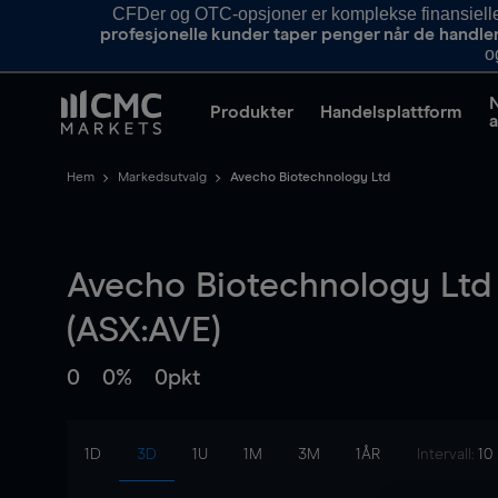
CFDer og OTC-opsjoner er komplekse finansielle i
profesjonelle kunder taper penger når de handle
o
Produkter
Handelsplattform
a
Hem
Markedsutvalg
Avecho Biotechnology Ltd
Avecho Biotechnology Ltd
(ASX:AVE)
0
0%
0pkt
1D
3D
1U
1M
3M
1ÅR
Intervall:
10