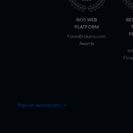
NO.1 WEB
BE
PLATFORM
P
ForexBrokers.com
Awards
In
Fina
Prøv en demokonto