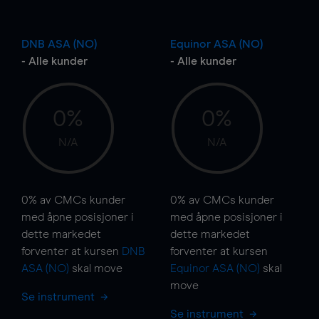
DNB ASA (NO)
Equinor ASA (NO)
- Alle kunder
- Alle kunder
0%
0%
N/A
N/A
0%
av CMCs kunder
0%
av CMCs kunder
med åpne posisjoner i
med åpne posisjoner i
dette markedet
dette markedet
forventer at kursen
DNB
forventer at kursen
ASA (NO)
skal
move
Equinor ASA (NO)
skal
move
Se instrument
Se instrument