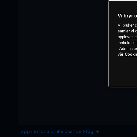
Vi bryr 
Vi bruker c
samler vi d
opplevelse
innhold ell
"Administr
vår
Cookie
Logg inn for å bruke chartverktøy