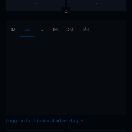
-
-
0
1D
3D
1U
1M
3M
1ÅR
Logg inn for å bruke chartverktøy