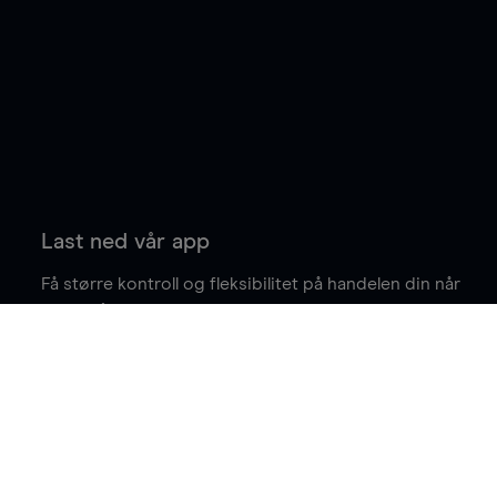
Last ned vår app
Få større kontroll og fleksibilitet på handelen din når
du er på farten.