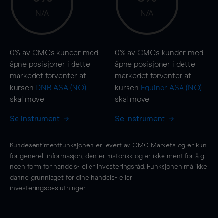
N/A
N/A
0%
av CMCs kunder med
0%
av CMCs kunder med
åpne posisjoner i dette
åpne posisjoner i dette
markedet forventer at
markedet forventer at
kursen
DNB ASA (NO)
kursen
Equinor ASA (NO)
skal
move
skal
move
Se instrument
Se instrument
Kundesentimentfunksjonen er levert av CMC Markets og er kun
for generell informasjon, den er historisk og er ikke ment for å gi
noen form for handels- eller investeringsråd. Funksjonen må ikke
danne grunnlaget for dine handels- eller
investeringsbeslutninger.