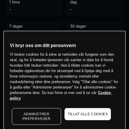
1 time
dag
-
-
7 dager
30 dager
-
-
Vi bryr oss om ditt personvern
Vi bruker cookies for å sikre at nettsiden vår fungerer som den
0
% av kunder er
på dette instrumentet
skal, og for å forbedre tjenesten vår samler vi data for å forstå
hvordan folk bruker nettsiden. Ved å tillate cookies kan vi
forbedre opplevelsen din for eksempel ved å hjelpe deg med å
finne informasjon raskere, og skreddersy innhold eller
Søk om konto
markedsføring etter dine preferanser. Velg "Tillat alle cookies" for
å godta eller "Administrer preferanser" for å administrere cookie-
preferansene dine. Du kan finne ut mer ved å se vår
Cookie-
policy
ADMINISTRER
TILLAT ALLE COOKIES
Kursene er veiledende.
Log in
to see latest market data
PREFERANSER