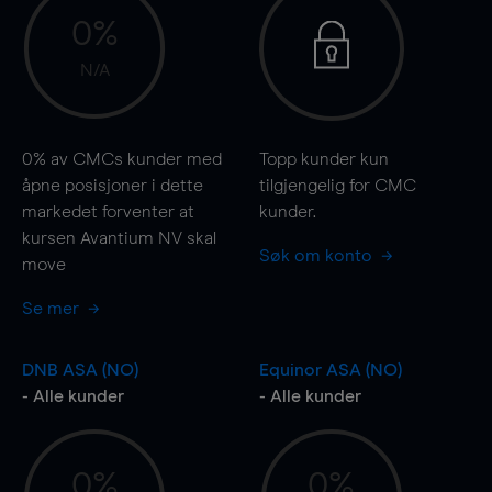
0%
N/A
0%
av CMCs kunder med
Topp kunder kun
åpne posisjoner i dette
tilgjengelig for CMC
markedet forventer at
kunder.
kursen Avantium NV skal
Søk om konto
move
Se mer
DNB ASA (NO)
Equinor ASA (NO)
- Alle kunder
- Alle kunder
0%
0%