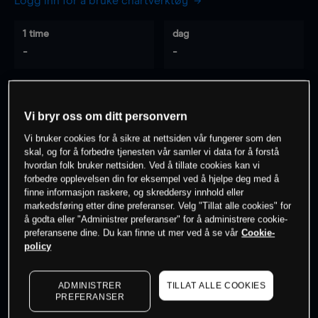
Logg inn for å bruke chartverktøy
1 time
dag
-
-
7 dager
30 dager
-
-
Vi bryr oss om ditt personvern
Vi bruker cookies for å sikre at nettsiden vår fungerer som den
skal, og for å forbedre tjenesten vår samler vi data for å forstå
hvordan folk bruker nettsiden. Ved å tillate cookies kan vi
0
% av kunder er
på dette instrumentet
forbedre opplevelsen din for eksempel ved å hjelpe deg med å
finne informasjon raskere, og skreddersy innhold eller
markedsføring etter dine preferanser. Velg "Tillat alle cookies" for
Søk om konto
å godta eller "Administrer preferanser" for å administrere cookie-
preferansene dine. Du kan finne ut mer ved å se vår
Cookie-
policy
ADMINISTRER
TILLAT ALLE COOKIES
PREFERANSER
Kursene er veiledende.
Log in
to see latest market data