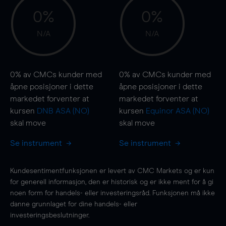
0%
0%
N/A
N/A
0%
av CMCs kunder med
0%
av CMCs kunder med
åpne posisjoner i dette
åpne posisjoner i dette
markedet forventer at
markedet forventer at
kursen
DNB ASA (NO)
kursen
Equinor ASA (NO)
skal
move
skal
move
Se instrument
Se instrument
Kundesentimentfunksjonen er levert av CMC Markets og er kun
for generell informasjon, den er historisk og er ikke ment for å gi
noen form for handels- eller investeringsråd. Funksjonen må ikke
danne grunnlaget for dine handels- eller
investeringsbeslutninger.