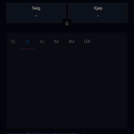
Selg
Kjøp
-
-
0
1D
3D
1U
1M
3M
1ÅR