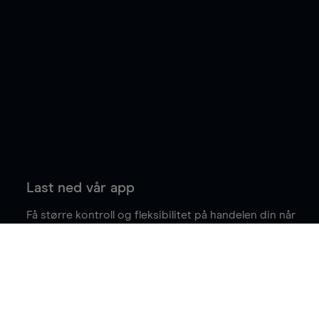
Last ned vår app
Få større kontroll og fleksibilitet på handelen din når
du er på farten.