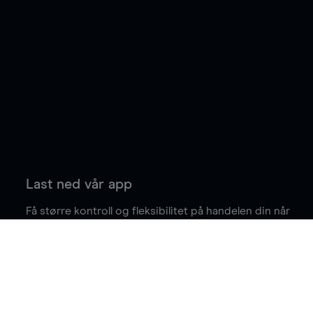
Last ned vår app
Få større kontroll og fleksibilitet på handelen din når
du er på farten.