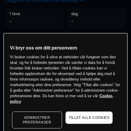
Logg inn for å bruke chartverktøy
1 time
dag
-
-
7 dager
30 dager
-
-
Vi bryr oss om ditt personvern
Vi bruker cookies for å sikre at nettsiden vår fungerer som den
skal, og for å forbedre tjenesten vår samler vi data for å forstå
hvordan folk bruker nettsiden. Ved å tillate cookies kan vi
0
% av kunder er
på dette instrumentet
forbedre opplevelsen din for eksempel ved å hjelpe deg med å
finne informasjon raskere, og skreddersy innhold eller
markedsføring etter dine preferanser. Velg "Tillat alle cookies" for
Søk om konto
å godta eller "Administrer preferanser" for å administrere cookie-
preferansene dine. Du kan finne ut mer ved å se vår
Cookie-
policy
ADMINISTRER
TILLAT ALLE COOKIES
PREFERANSER
Kursene er veiledende.
Log in
to see latest market data