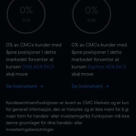
0%
0%
N/A
N/A
0%
av CMCs kunder med
0%
av CMCs kunder med
åpne posisjoner i dette
åpne posisjoner i dette
markedet forventer at
markedet forventer at
kursen
DNB ASA (NO)
kursen
Equinor ASA (NO)
skal
move
skal
move
Se instrument
Se instrument
Kundesentimentfunksjonen er levert av CMC Markets og er kun
for generell informasjon, den er historisk og er ikke ment for å gi
noen form for handels- eller investeringsråd. Funksjonen må ikke
danne grunnlaget for dine handels- eller
investeringsbeslutninger.