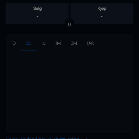
Selg
Kjøp
-
-
0
1D
3D
1U
1M
3M
1ÅR