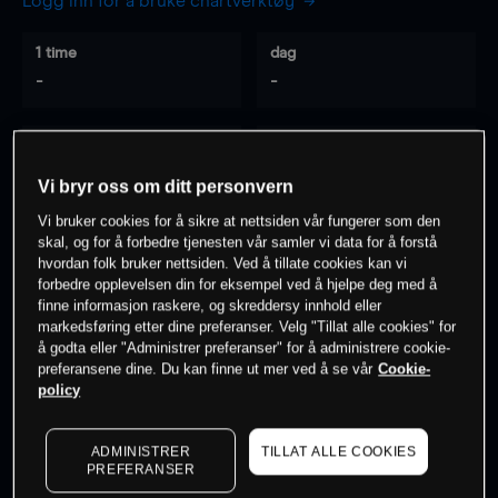
Logg inn for å bruke chartverktøy
1 time
dag
-
-
7 dager
30 dager
-
-
Vi bryr oss om ditt personvern
Vi bruker cookies for å sikre at nettsiden vår fungerer som den
skal, og for å forbedre tjenesten vår samler vi data for å forstå
hvordan folk bruker nettsiden. Ved å tillate cookies kan vi
0
% av kunder er
på dette instrumentet
forbedre opplevelsen din for eksempel ved å hjelpe deg med å
finne informasjon raskere, og skreddersy innhold eller
markedsføring etter dine preferanser. Velg "Tillat alle cookies" for
Søk om konto
å godta eller "Administrer preferanser" for å administrere cookie-
preferansene dine. Du kan finne ut mer ved å se vår
Cookie-
policy
ADMINISTRER
TILLAT ALLE COOKIES
PREFERANSER
Kursene er veiledende.
Log in
to see latest market data