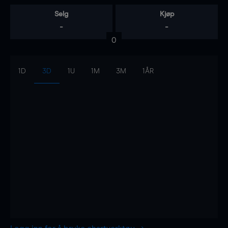
Selg
Kjøp
-
-
0
1D
3D
1U
1M
3M
1ÅR