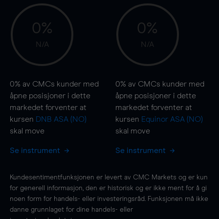
0%
0%
N/A
N/A
0%
av CMCs kunder med
0%
av CMCs kunder med
åpne posisjoner i dette
åpne posisjoner i dette
markedet forventer at
markedet forventer at
kursen
DNB ASA (NO)
kursen
Equinor ASA (NO)
skal
move
skal
move
Se instrument
Se instrument
Kundesentimentfunksjonen er levert av CMC Markets og er kun
for generell informasjon, den er historisk og er ikke ment for å gi
noen form for handels- eller investeringsråd. Funksjonen må ikke
danne grunnlaget for dine handels- eller