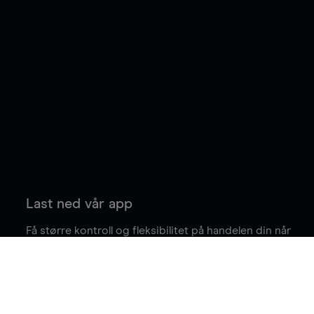
Last ned vår app
Få større kontroll og fleksibilitet på handelen din når
du er på farten.