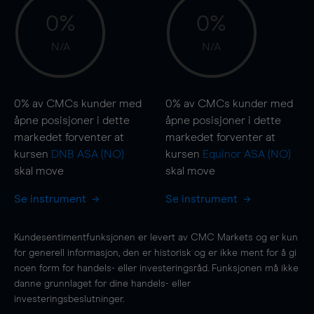
0%
0%
N/A
N/A
0%
av CMCs kunder med
0%
av CMCs kunder med
åpne posisjoner i dette
åpne posisjoner i dette
markedet forventer at
markedet forventer at
kursen
DNB ASA (NO)
kursen
Equinor ASA (NO)
skal
move
skal
move
Se instrument
Se instrument
Kundesentimentfunksjonen er levert av CMC Markets og er kun
for generell informasjon, den er historisk og er ikke ment for å gi
noen form for handels- eller investeringsråd. Funksjonen må ikke
danne grunnlaget for dine handels- eller
investeringsbeslutninger.