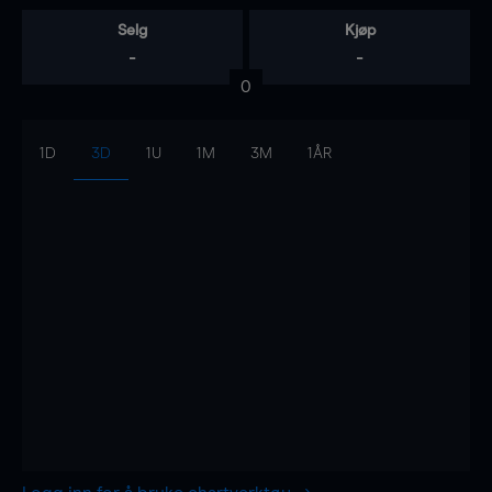
Selg
Kjøp
-
-
0
1D
3D
1U
1M
3M
1ÅR