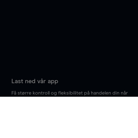
Last ned vår app
Få større kontroll og fleksibilitet på handelen din når
du er på farten.