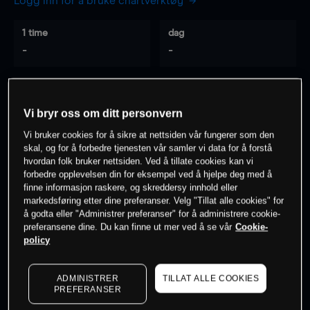
Logg inn for å bruke chartverktøy
1 time
dag
-
-
7 dager
30 dager
-
-
Vi bryr oss om ditt personvern
Vi bruker cookies for å sikre at nettsiden vår fungerer som den
skal, og for å forbedre tjenesten vår samler vi data for å forstå
hvordan folk bruker nettsiden. Ved å tillate cookies kan vi
0
% av kunder er
på dette instrumentet
forbedre opplevelsen din for eksempel ved å hjelpe deg med å
finne informasjon raskere, og skreddersy innhold eller
markedsføring etter dine preferanser. Velg "Tillat alle cookies" for
Søk om konto
å godta eller "Administrer preferanser" for å administrere cookie-
preferansene dine. Du kan finne ut mer ved å se vår
Cookie-
policy
ADMINISTRER
TILLAT ALLE COOKIES
PREFERANSER
Kursene er veiledende.
Log in
to see latest market data