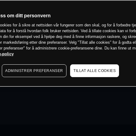
oss om ditt personvern
ookies for å sikre at nettsiden vår fungerer som den skal, og for å forbedre tj
ata for å forstå hvordan folk bruker nettsiden. Ved å tillate cookies kan vi for
n din for eksempel ved å hjelpe deg med å finne informasjon raskere, og skr
er markedsføring etter dine preferanser. Velg "Tillat alle cookies" for å godta el
er preferanser" for å administrere cookie-preferansene dine. Du kan finne ut 
-policy
ADMINISTRER PREFERANSER
TILLAT ALLE COOKIES