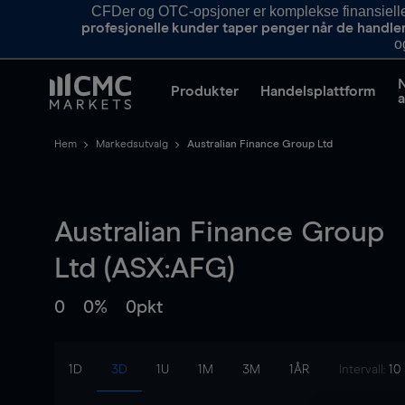
CFDer og OTC-opsjoner er komplekse finansielle i
profesjonelle kunder taper penger når de handle
o
Produkter
Handelsplattform
a
Hem
Markedsutvalg
Australian Finance Group Ltd
Australian Finance Group
Ltd (ASX:AFG)
0
0%
0pkt
1D
3D
1U
1M
3M
1ÅR
Intervall:
10