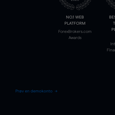
NO.1 WEB
BE
PLATFORM
P
ForexBrokers.com
Awards
In
Fina
Prøv en demokonto