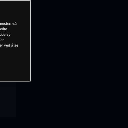
enesten vår
bedre
eddersy
ler
mer ved å se