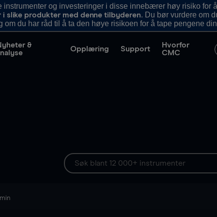
nstrumenter og investeringer i disse innebærer høy risiko for å
. Du bør vurdere om d
r i slike produkter med denne tilbyderen
g om du har råd til å ta den høye risikoen for å tape pengene din
Nyheter &
Hvorfor
Opplæring
Support
nalyse
CMC
 min