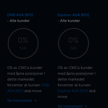
DNB ASA (NO)
Equinor ASA (NO)
- Alle kunder
- Alle kunder
0%
0%
N/A
N/A
0%
av CMCs kunder
0%
av CMCs kunder
med åpne posisjoner i
med åpne posisjoner i
dette markedet
dette markedet
forventer at kursen
DNB
forventer at kursen
ASA (NO)
skal
move
Equinor ASA (NO)
skal
move
Se instrument
Se instrument