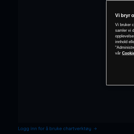
Vi bryr 
Vi bruker c
samler vi d
opplevelse
innhold ell
"Administr
vår
Cookie
Logg inn for å bruke chartverktøy