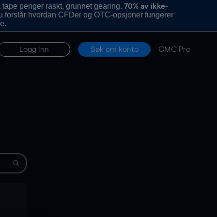
 tape penger raskt, grunnet gearing.
70% av ikke-
u forstår hvordan CFDer og OTC-opsjoner fungerer
e.
Logg inn
Søk om konto
CMC Pro