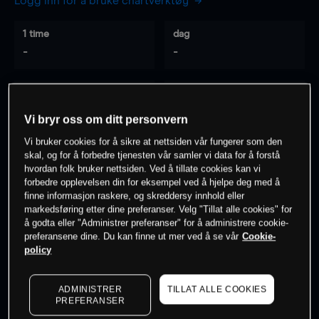
Logg inn for å bruke chartverktøy
1 time
dag
-
-
7 dager
30 dager
-
-
Vi bryr oss om ditt personvern
Vi bruker cookies for å sikre at nettsiden vår fungerer som den
skal, og for å forbedre tjenesten vår samler vi data for å forstå
hvordan folk bruker nettsiden. Ved å tillate cookies kan vi
0
% av kunder er
på dette instrumentet
forbedre opplevelsen din for eksempel ved å hjelpe deg med å
finne informasjon raskere, og skreddersy innhold eller
markedsføring etter dine preferanser. Velg "Tillat alle cookies" for
Søk om konto
å godta eller "Administrer preferanser" for å administrere cookie-
preferansene dine. Du kan finne ut mer ved å se vår
Cookie-
policy
ADMINISTRER
TILLAT ALLE COOKIES
PREFERANSER
Kursene er veiledende.
Log in
to see latest market data