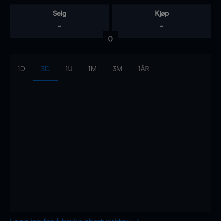
Selg
Kjøp
-
-
0
1D
3D
1U
1M
3M
1ÅR