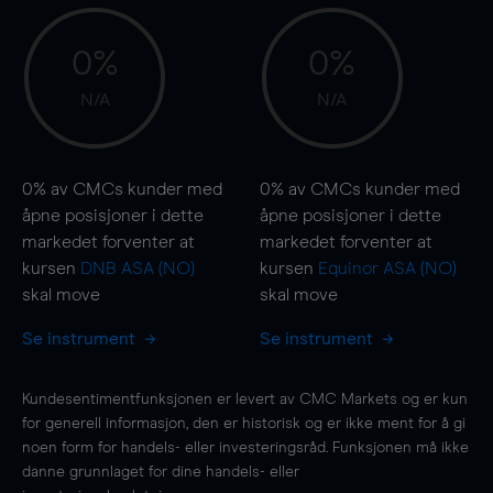
0%
0%
N/A
N/A
0%
av CMCs kunder med
0%
av CMCs kunder med
åpne posisjoner i dette
åpne posisjoner i dette
markedet forventer at
markedet forventer at
kursen
DNB ASA (NO)
kursen
Equinor ASA (NO)
skal
move
skal
move
Se instrument
Se instrument
Kundesentimentfunksjonen er levert av CMC Markets og er kun
for generell informasjon, den er historisk og er ikke ment for å gi
noen form for handels- eller investeringsråd. Funksjonen må ikke
danne grunnlaget for dine handels- eller