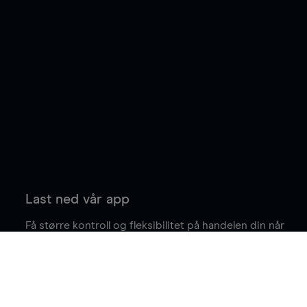
Last ned vår app
Få større kontroll og fleksibilitet på handelen din når
du er på farten.