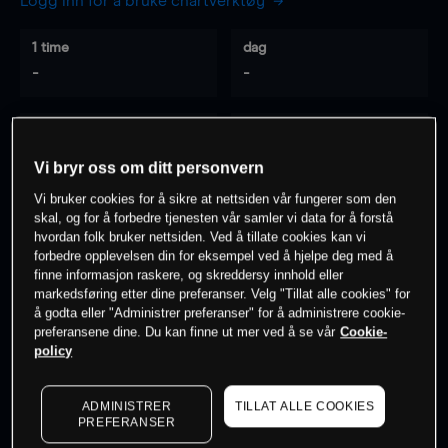
Logg inn for å bruke chartverktøy
1 time
dag
-
-
7 dager
30 dager
-
-
Vi bryr oss om ditt personvern
Vi bruker cookies for å sikre at nettsiden vår fungerer som den
skal, og for å forbedre tjenesten vår samler vi data for å forstå
hvordan folk bruker nettsiden. Ved å tillate cookies kan vi
0
% av kunder er
på dette instrumentet
forbedre opplevelsen din for eksempel ved å hjelpe deg med å
finne informasjon raskere, og skreddersy innhold eller
markedsføring etter dine preferanser. Velg "Tillat alle cookies" for
Søk om konto
å godta eller "Administrer preferanser" for å administrere cookie-
preferansene dine. Du kan finne ut mer ved å se vår
Cookie-
policy
ADMINISTRER
TILLAT ALLE COOKIES
PREFERANSER
Kursene er veiledende.
Log in
to see latest market data