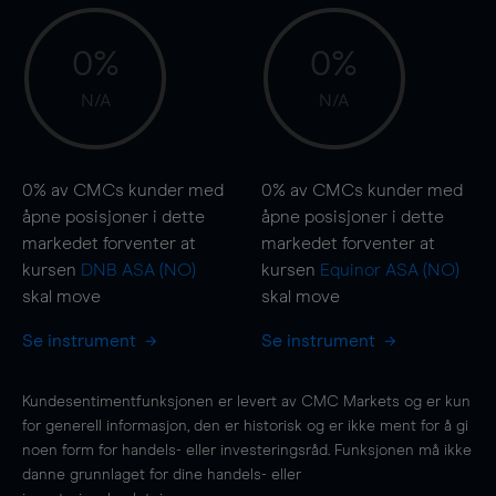
0%
0%
N/A
N/A
0%
av CMCs kunder med
0%
av CMCs kunder med
åpne posisjoner i dette
åpne posisjoner i dette
markedet forventer at
markedet forventer at
kursen
DNB ASA (NO)
kursen
Equinor ASA (NO)
skal
move
skal
move
Se instrument
Se instrument
Kundesentimentfunksjonen er levert av CMC Markets og er kun
for generell informasjon, den er historisk og er ikke ment for å gi
noen form for handels- eller investeringsråd. Funksjonen må ikke
danne grunnlaget for dine handels- eller