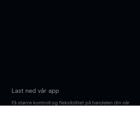
Last ned vår app
Få større kontroll og fleksibilitet på handelen din når
du er på farten.