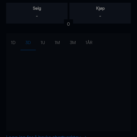
Selg
Kjøp
-
-
0
1D
3D
1U
1M
3M
1ÅR