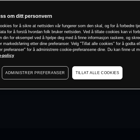
oss om ditt personvern
ookies for å sikre at nettsiden vår fungerer som den skal, og for å forbedre tj
ata for å forstå hvordan folk bruker nettsiden. Ved å tillate cookies kan vi for
n din for eksempel ved å hjelpe deg med å finne informasjon raskere, og skr
er markedsføring etter dine preferanser. Velg "Tillat alle cookies" for å godta el
er preferanser" for å administrere cookie-preferansene dine. Du kan finne ut 
-policy
ADMINISTRER PREFERANSER
TILLAT ALLE COOKIES