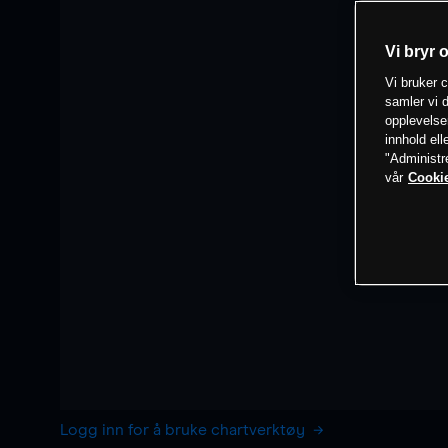
Vi bryr 
Vi bruker c
samler vi d
opplevelse
innhold ell
"Administr
vår
Cookie
Logg inn for å bruke chartverktøy