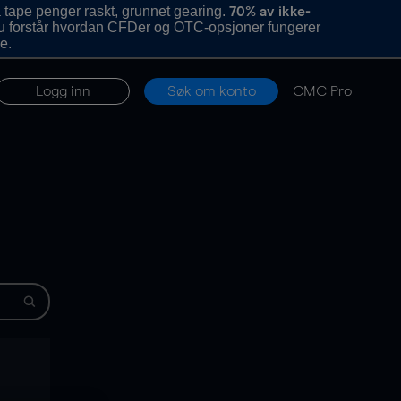
 tape penger raskt, grunnet gearing.
70% av ikke-
u forstår hvordan CFDer og OTC-opsjoner fungerer
e.
Logg inn
Søk om konto
CMC Pro