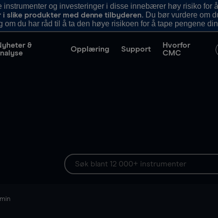
nstrumenter og investeringer i disse innebærer høy risiko for å
. Du bør vurdere om d
r i slike produkter med denne tilbyderen
g om du har råd til å ta den høye risikoen for å tape pengene din
Nyheter &
Hvorfor
Opplæring
Support
nalyse
CMC
 min