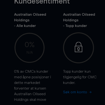
Kundesentiment
Austrailian Oilseed
Austrailian Oilseed
Holdings
Holdings
- Alle kunder
- Topp kunder
0%
N/A
0%
av CMCs kunder
Topp kunder kun
med åpne posisjoner i
tilgjengelig for CMC
dette markedet
kunder.
forventer at kursen
Søk om konto
Austrailian Oilseed
Holdings skal
move