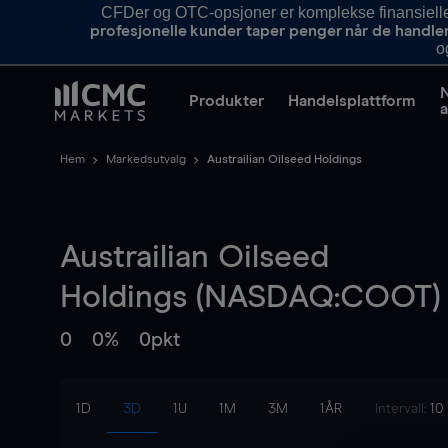
CFDer og OTC-opsjoner er komplekse finansielle i
profesjonelle kunder taper penger når de handle
o
Produkter
Handelsplattform
a
Hem
Markedsutvalg
Austrailian Oilseed Holdings
Austrailian Oilseed
Holdings (NASDAQ:COOT)
0
0%
0pkt
1D
3D
1U
1M
3M
1ÅR
Intervall:
10