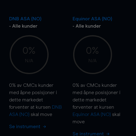
DNB ASA (NO)
Equinor ASA (NO)
- Alle kunder
- Alle kunder
0%
0%
N/A
N/A
0%
av CMCs kunder
0%
av CMCs kunder
med åpne posisjoner i
med åpne posisjoner i
dette markedet
dette markedet
forventer at kursen
DNB
forventer at kursen
ASA (NO)
skal
move
Equinor ASA (NO)
skal
move
Se instrument
Se instrument