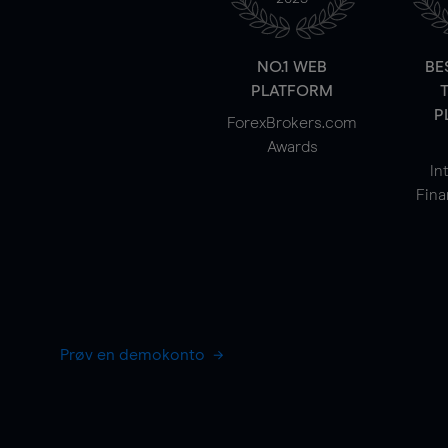
NO.1 WEB
BE
PLATFORM
P
ForexBrokers.com
Awards
In
Fina
Prøv en demokonto