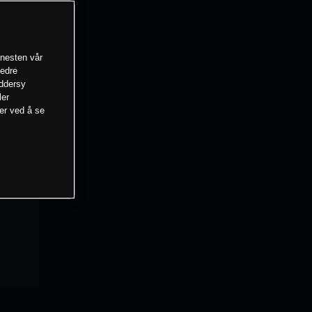
enesten vår
bedre
eddersy
ler
mer ved å se