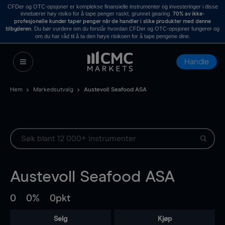
CFDer og OTC-opsjoner er komplekse finansielle instrumenter og investeringer i disse
innebærer høy risiko for å tape penger raskt, grunnet gearing.
70% av ikke-
profesjonelle kunder taper penger når de handler i slike produkter med denne
. Du bør vurdere om du forstår hvordan CFDer og OTC-opsjoner fungerer og
tilbyderen
om du har råd til å ta den høye risikoen for å tape pengene dine.
Handle
Hem
Markedsutvalg
Austevoll Seafood ASA
Austevoll Seafood ASA
0
0%
0pkt
Selg
Kjøp