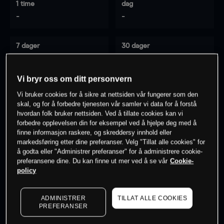
1 time
dag
-
-
7 dager
30 dager
-
-
Vi bryr oss om ditt personvern
Vi bruker cookies for å sikre at nettsiden vår fungerer som den
0
% av kunder er
på dette instrumentet
skal, og for å forbedre tjenesten vår samler vi data for å forstå
hvordan folk bruker nettsiden. Ved å tillate cookies kan vi
forbedre opplevelsen din for eksempel ved å hjelpe deg med å
finne informasjon raskere, og skreddersy innhold eller
Søk om konto
markedsføring etter dine preferanser. Velg "Tillat alle cookies" for
å godta eller "Administrer preferanser" for å administrere cookie-
preferansene dine. Du kan finne ut mer ved å se vår
Cookie-
policy
ADMINISTRER
TILLAT ALLE COOKIES
Kursene er veiledende.
Log in
to see latest market data
PREFERANSER