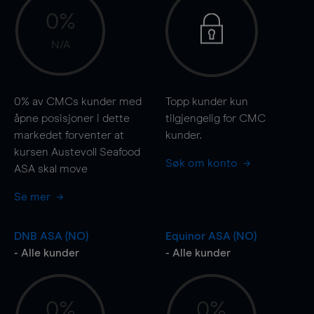
0%
N/A
0%
av CMCs kunder med
Topp kunder kun
åpne posisjoner i dette
tilgjengelig for CMC
markedet forventer at
kunder.
kursen Austevoll Seafood
Søk om konto
ASA skal
move
Se mer
DNB ASA (NO)
Equinor ASA (NO)
- Alle kunder
- Alle kunder
0%
0%