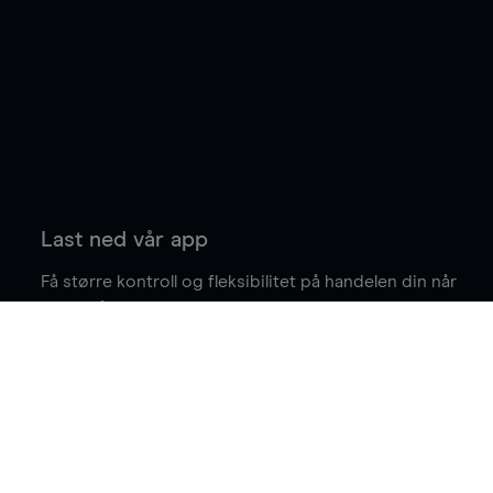
Last ned vår app
Få større kontroll og fleksibilitet på handelen din når
du er på farten.