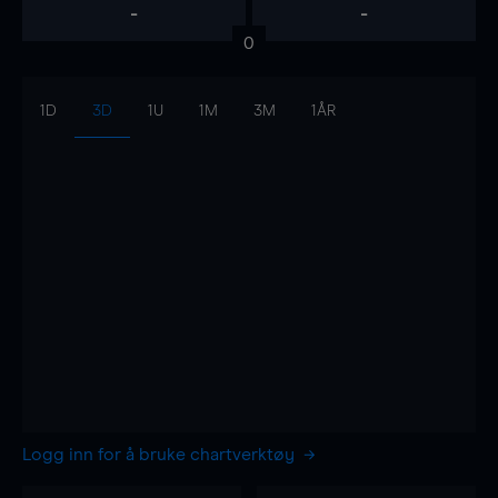
-
-
0
1D
3D
1U
1M
3M
1ÅR
Logg inn for å bruke chartverktøy