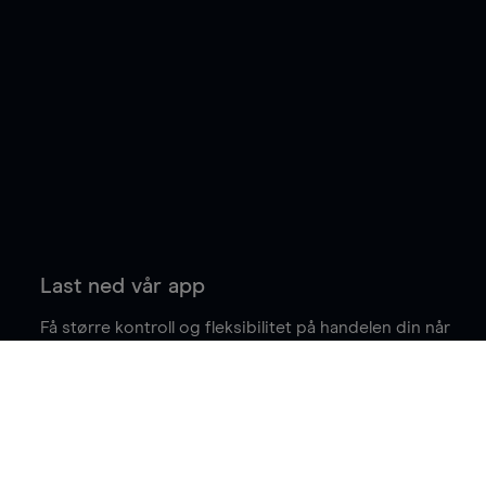
Last ned vår app
Få større kontroll og fleksibilitet på handelen din når
du er på farten.