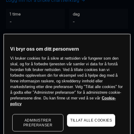
Logg inn for å bruke chartverktøy
1 time
dag
-
-
7 dager
30 dager
-
-
Vi bryr oss om ditt personvern
Vi bruker cookies for å sikre at nettsiden vår fungerer som den
skal, og for å forbedre tjenesten vår samler vi data for å forstå
hvordan folk bruker nettsiden. Ved å tillate cookies kan vi
0
% av kunder er
på dette instrumentet
forbedre opplevelsen din for eksempel ved å hjelpe deg med å
finne informasjon raskere, og skreddersy innhold eller
markedsføring etter dine preferanser. Velg "Tillat alle cookies" for
Søk om konto
å godta eller "Administrer preferanser" for å administrere cookie-
preferansene dine. Du kan finne ut mer ved å se vår
Cookie-
policy
ADMINISTRER
TILLAT ALLE COOKIES
PREFERANSER
Kursene er veiledende.
Log in
to see latest market data