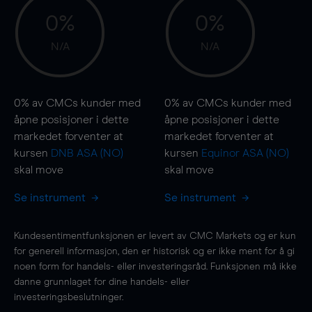
0%
0%
N/A
N/A
0%
av CMCs kunder med
0%
av CMCs kunder med
åpne posisjoner i dette
åpne posisjoner i dette
markedet forventer at
markedet forventer at
kursen
DNB ASA (NO)
kursen
Equinor ASA (NO)
skal
move
skal
move
Se instrument
Se instrument
Kundesentimentfunksjonen er levert av CMC Markets og er kun
for generell informasjon, den er historisk og er ikke ment for å gi
noen form for handels- eller investeringsråd. Funksjonen må ikke
danne grunnlaget for dine handels- eller
investeringsbeslutninger.