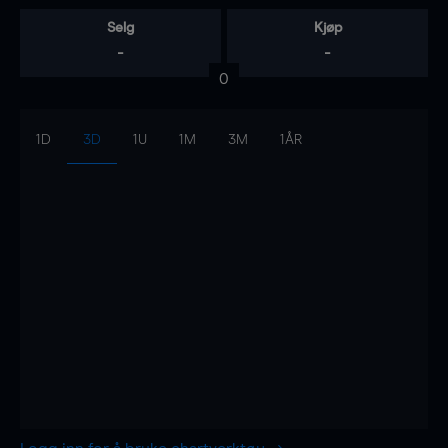
Selg
Kjøp
-
-
0
1D
3D
1U
1M
3M
1ÅR