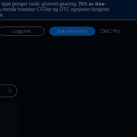
 tape penger raskt, grunnet gearing.
70% av ikke-
u forstår hvordan CFDer og OTC-opsjoner fungerer
e.
Logg inn
Søk om konto
CMC Pro