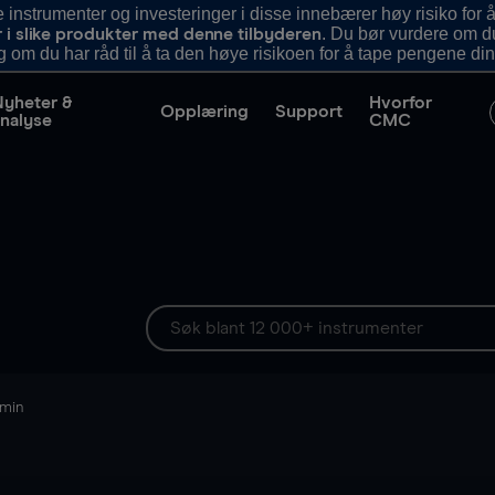
nstrumenter og investeringer i disse innebærer høy risiko for å
. Du bør vurdere om d
r i slike produkter med denne tilbyderen
g om du har råd til å ta den høye risikoen for å tape pengene din
Nyheter &
Hvorfor
Opplæring
Support
nalyse
CMC
 min