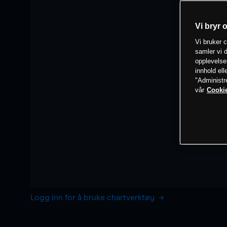
Vi bryr 
Vi bruker c
samler vi d
opplevelse
innhold ell
"Administr
vår
Cookie
Logg inn for å bruke chartverktøy