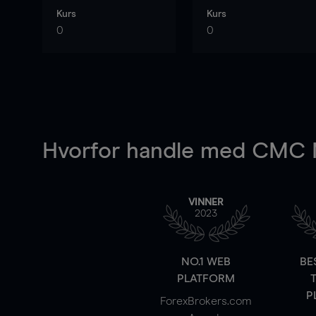
Kurs
Kurs
0
0
Hvorfor handle
med CMC M
VINNER
2023
NO.1 WEB
BE
PLATFORM
P
ForexBrokers.com