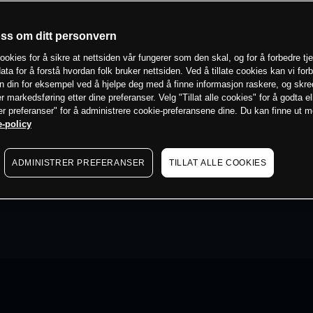
oss om ditt personvern
ookies for å sikre at nettsiden vår fungerer som den skal, og for å forbedre tj
ata for å forstå hvordan folk bruker nettsiden. Ved å tillate cookies kan vi for
n din for eksempel ved å hjelpe deg med å finne informasjon raskere, og skr
er markedsføring etter dine preferanser. Velg "Tillat alle cookies" for å godta el
er preferanser" for å administrere cookie-preferansene dine. Du kan finne ut 
-policy
ADMINISTRER PREFERANSER
TILLAT ALLE COOKIES