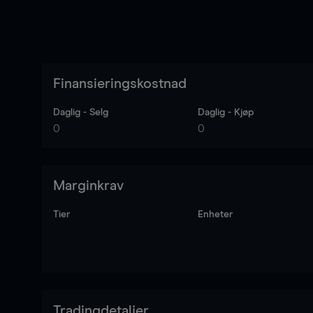
Finansieringskostnad
Daglig - Selg
Daglig - Kjøp
0
0
Marginkrav
Tier
Enheter
Tradingdetaljer