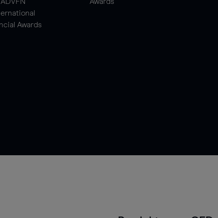
ADVFN
Awards
ternational
ncial Awards