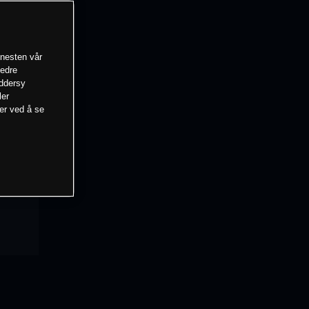
enesten vår
bedre
eddersy
ler
mer ved å se