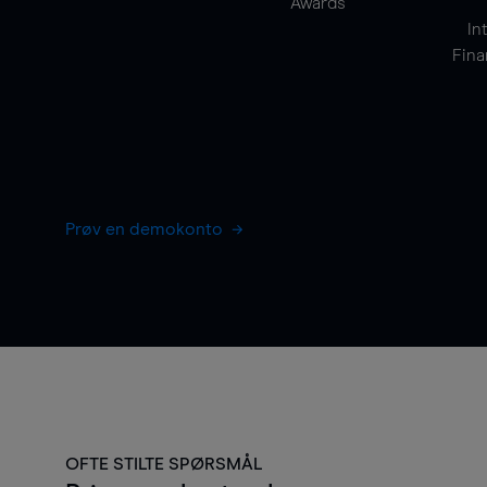
Awards
In
Fina
Prøv en demokonto
OFTE STILTE SPØRSMÅL