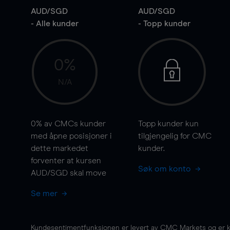
AUD/SGD
AUD/SGD
- Alle kunder
- Topp kunder
0%
N/A
0%
av CMCs kunder
Topp kunder kun
med åpne posisjoner i
tilgjengelig for CMC
dette markedet
kunder.
forventer at kursen
Søk om konto
AUD/SGD skal
move
Se mer
Kundesentimentfunksjonen er levert av CMC Markets og er kun 