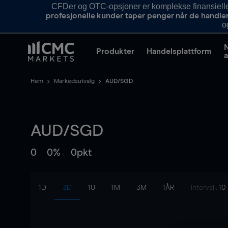
CFDer og OTC-opsjoner er komplekse finansielle i
profesjonelle kunder taper penger når de handle
o
Produkter
Handelsplattform
a
Hem
Markedsutvalg
AUD/SGD
AUD/SGD
0
0%
0pkt
1D
3D
1U
1M
3M
1ÅR
Intervall:
10