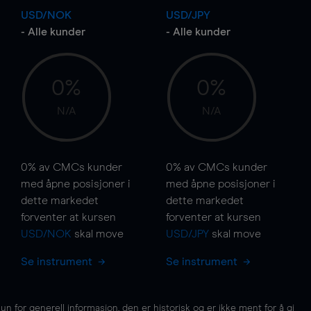
USD/NOK
USD/JPY
- Alle kunder
- Alle kunder
0%
0%
N/A
N/A
0%
av CMCs kunder
0%
av CMCs kunder
med åpne posisjoner i
med åpne posisjoner i
dette markedet
dette markedet
forventer at kursen
forventer at kursen
USD/NOK
skal
move
USD/JPY
skal
move
Se instrument
Se instrument
for generell informasjon, den er historisk og er ikke ment for å gi