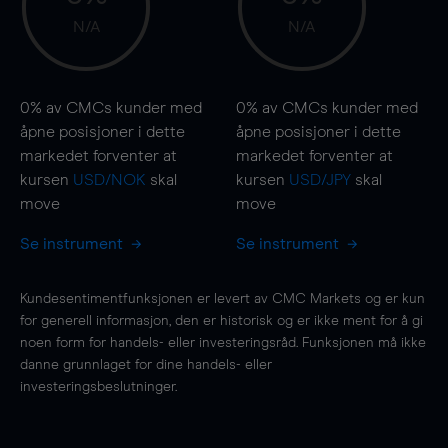
N/A
N/A
0%
av CMCs kunder med
0%
av CMCs kunder med
åpne posisjoner i dette
åpne posisjoner i dette
markedet forventer at
markedet forventer at
kursen
USD/NOK
skal
kursen
USD/JPY
skal
move
move
Se instrument
Se instrument
Kundesentimentfunksjonen er levert av CMC Markets og er kun
for generell informasjon, den er historisk og er ikke ment for å gi
noen form for handels- eller investeringsråd. Funksjonen må ikke
danne grunnlaget for dine handels- eller
investeringsbeslutninger.