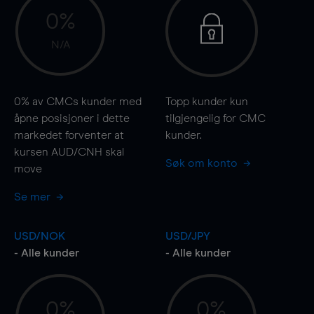
0%
N/A
0%
av CMCs kunder med
Topp kunder kun
åpne posisjoner i dette
tilgjengelig for CMC
markedet forventer at
kunder.
kursen AUD/CNH skal
Søk om konto
move
Se mer
USD/NOK
USD/JPY
- Alle kunder
- Alle kunder
0%
0%