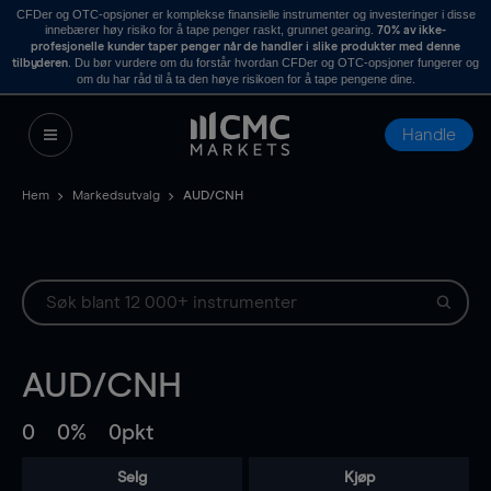
CFDer og OTC-opsjoner er komplekse finansielle instrumenter og investeringer i disse
innebærer høy risiko for å tape penger raskt, grunnet gearing.
70% av ikke-
profesjonelle kunder taper penger når de handler i slike produkter med denne
. Du bør vurdere om du forstår hvordan CFDer og OTC-opsjoner fungerer og
tilbyderen
om du har råd til å ta den høye risikoen for å tape pengene dine.
Handle
Hem
Markedsutvalg
AUD/CNH
AUD/CNH
0
0%
0pkt
Selg
Kjøp