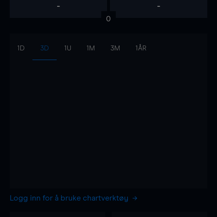
-
-
0
1D
3D
1U
1M
3M
1ÅR
Logg inn for å bruke chartverktøy