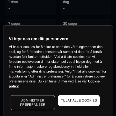
1 time
dag
-
-
7 dager
30 dager
-
-
Vi bryr oss om ditt personvern
Vi bruker cookies for å sikre at nettsiden vår fungerer som den
skal, og for å forbedre tjenesten vår samler vi data for å forstå
0
% av kunder er
på dette instrumentet
hvordan folk bruker nettsiden. Ved å tillate cookies kan vi
forbedre opplevelsen din for eksempel ved å hjelpe deg med å
finne informasjon raskere, og skreddersy innhold eller
Søk om konto
markedsføring etter dine preferanser. Velg "Tillat alle cookies" for
å godta eller "Administrer preferanser" for å administrere cookie-
preferansene dine. Du kan finne ut mer ved å se vår
Cookie-
policy
ADMINISTRER
TILLAT ALLE COOKIES
Kursene er veiledende.
Log in
to see latest market data
PREFERANSER