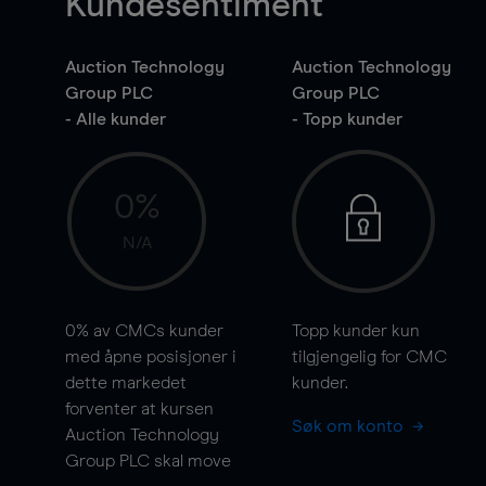
Kundesentiment
Auction Technology
Auction Technology
Group PLC
Group PLC
- Alle kunder
- Topp kunder
0%
N/A
0%
av CMCs kunder
Topp kunder kun
med åpne posisjoner i
tilgjengelig for CMC
dette markedet
kunder.
forventer at kursen
Søk om konto
Auction Technology
Group PLC skal
move