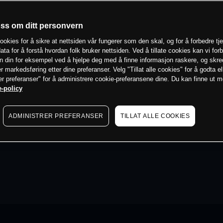
oss om ditt personvern
ookies for å sikre at nettsiden vår fungerer som den skal, og for å forbedre tj
ata for å forstå hvordan folk bruker nettsiden. Ved å tillate cookies kan vi for
n din for eksempel ved å hjelpe deg med å finne informasjon raskere, og skr
er markedsføring etter dine preferanser. Velg "Tillat alle cookies" for å godta el
er preferanser" for å administrere cookie-preferansene dine. Du kan finne ut 
-policy
ADMINISTRER PREFERANSER
TILLAT ALLE COOKIES