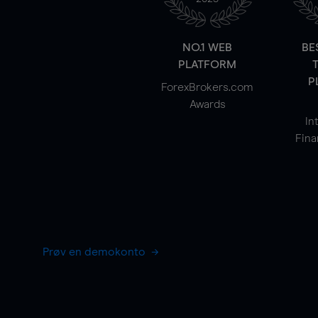
NO.1 WEB
BE
PLATFORM
P
ForexBrokers.com
Awards
In
Fina
Prøv en demokonto