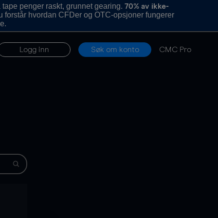
 tape penger raskt, grunnet gearing.
70% av ikke-
u forstår hvordan CFDer og OTC-opsjoner fungerer
e.
Logg inn
Søk om konto
CMC Pro