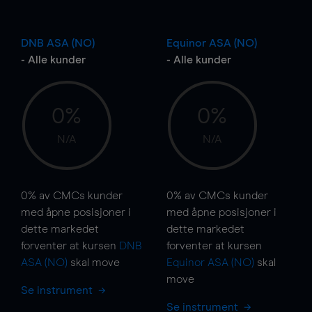
DNB ASA (NO)
Equinor ASA (NO)
- Alle kunder
- Alle kunder
0%
0%
N/A
N/A
0%
av CMCs kunder
0%
av CMCs kunder
med åpne posisjoner i
med åpne posisjoner i
dette markedet
dette markedet
forventer at kursen
DNB
forventer at kursen
ASA (NO)
skal
move
Equinor ASA (NO)
skal
move
Se instrument
Se instrument