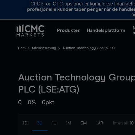
CFDer og OTC-opsjoner er komplekse finansielle i
profesjonelle kunder taper penger når de handle
o
Produkter
Handelsplattform
a
Hem
Markedsutvalg
Auction Technology Group PLC
Auction Technology Grou
PLC (LSE:ATG)
0
0%
0pkt
1D
3D
1U
1M
3M
1ÅR
Intervall:
10