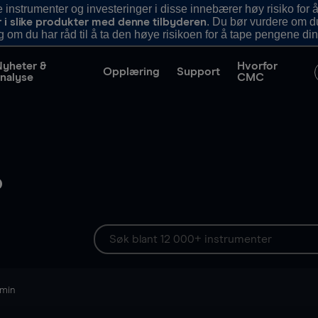
nstrumenter og investeringer i disse innebærer høy risiko for å
. Du bør vurdere om d
r i slike produkter med denne tilbyderen
g om du har råd til å ta den høye risikoen for å tape pengene din
Nyheter &
Hvorfor
Opplæring
Support
nalyse
CMC
p
 min