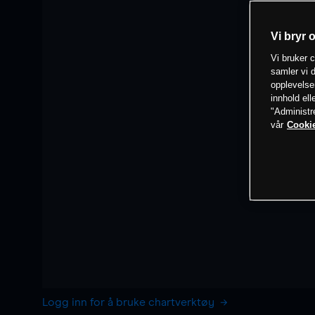
Vi bryr 
Vi bruker c
samler vi d
opplevelse
innhold ell
"Administr
vår
Cookie
Logg inn for å bruke chartverktøy