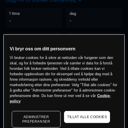
Logg inn for å bruke chartverktøy
1 time
dag
-
-
7 dager
30 dager
-
-
Vi bryr oss om ditt personvern
Vi bruker cookies for å sikre at nettsiden vår fungerer som den
skal, og for å forbedre tjenesten vår samler vi data for å forstå
hvordan folk bruker nettsiden. Ved å tillate cookies kan vi
0
% av kunder er
på dette instrumentet
forbedre opplevelsen din for eksempel ved å hjelpe deg med å
finne informasjon raskere, og skreddersy innhold eller
markedsføring etter dine preferanser. Velg "Tillat alle cookies" for
Søk om konto
å godta eller "Administrer preferanser" for å administrere cookie-
preferansene dine. Du kan finne ut mer ved å se vår
Cookie-
policy
ADMINISTRER
TILLAT ALLE COOKIES
PREFERANSER
Kursene er veiledende.
Log in
to see latest market data