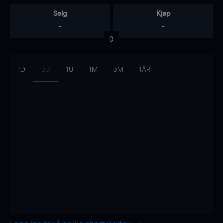
Selg
Kjøp
-
-
0
1D
3D
1U
1M
3M
1ÅR