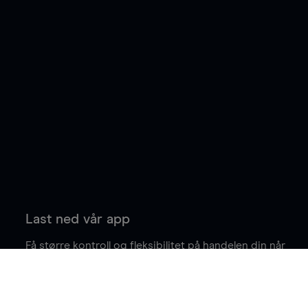
Last ned vår app
Få større kontroll og fleksibilitet på handelen din når
du er på farten.