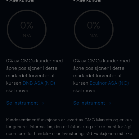
- Alle kunder
- Alle kunder
0%
0%
N/A
N/A
0%
av CMCs kunder med
0%
av CMCs kunder med
åpne posisjoner i dette
åpne posisjoner i dette
markedet forventer at
markedet forventer at
kursen
DNB ASA (NO)
kursen
Equinor ASA (NO)
skal
move
skal
move
Se instrument
Se instrument
Kundesentimentfunksjonen er levert av CMC Markets og er kun
for generell informasjon, den er historisk og er ikke ment for å gi
noen form for handels- eller investeringsråd. Funksjonen må ikke