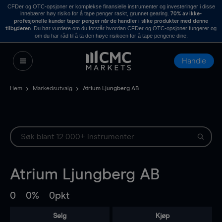
CFDer og OTC-opsjoner er komplekse finansielle instrumenter og investeringer i disse
innebærer høy risiko for å tape penger raskt, grunnet gearing.
70% av ikke-
profesjonelle kunder taper penger når de handler i slike produkter med denne
. Du bør vurdere om du forstår hvordan CFDer og OTC-opsjoner fungerer og
tilbyderen
om du har råd til å ta den høye risikoen for å tape pengene dine.
Handle
Hem
Markedsutvalg
Atrium Ljungberg AB
Atrium Ljungberg AB
0
0%
0pkt
Selg
Kjøp