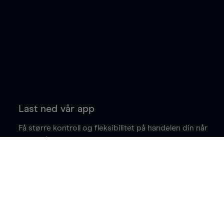
Last ned vår app
Få større kontroll og fleksibilitet på handelen din når
du er på farten.