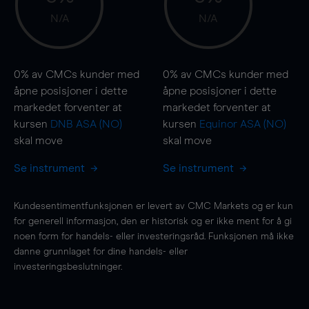
N/A
N/A
0%
av CMCs kunder med
0%
av CMCs kunder med
åpne posisjoner i dette
åpne posisjoner i dette
markedet forventer at
markedet forventer at
kursen
DNB ASA (NO)
kursen
Equinor ASA (NO)
skal
move
skal
move
Se instrument
Se instrument
Kundesentimentfunksjonen er levert av CMC Markets og er kun
for generell informasjon, den er historisk og er ikke ment for å gi
noen form for handels- eller investeringsråd. Funksjonen må ikke
danne grunnlaget for dine handels- eller
investeringsbeslutninger.