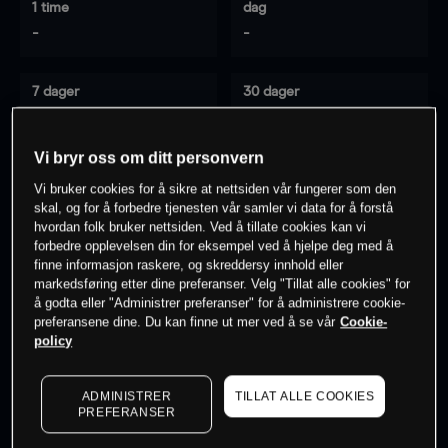
1 time
dag
-
-
7 dager
30 dager
-
-
Vi bryr oss om ditt personvern
Vi bruker cookies for å sikre at nettsiden vår fungerer som den
0
% av kunder er
på dette instrumentet
skal, og for å forbedre tjenesten vår samler vi data for å forstå
hvordan folk bruker nettsiden. Ved å tillate cookies kan vi
forbedre opplevelsen din for eksempel ved å hjelpe deg med å
finne informasjon raskere, og skreddersy innhold eller
Søk om konto
markedsføring etter dine preferanser. Velg "Tillat alle cookies" for
å godta eller "Administrer preferanser" for å administrere cookie-
preferansene dine. Du kan finne ut mer ved å se vår
Cookie-
policy
ADMINISTRER
TILLAT ALLE COOKIES
Kursene er veiledende.
Log in
to see latest market data
PREFERANSER