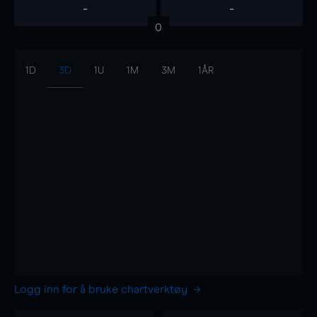
-
-
0
1D
3D
1U
1M
3M
1ÅR
Logg inn for å bruke chartverktøy