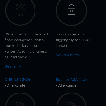
0%
N/A
0%
av CMCs kunder med
Topp kunder kun
åpne posisjoner i dette
tilgjengelig for CMC
markedet forventer at
kunder.
kursen Atrium Ljungberg
Søk om konto
AB skal
move
Se mer
DNB ASA (NO)
Equinor ASA (NO)
- Alle kunder
- Alle kunder
0%
0%