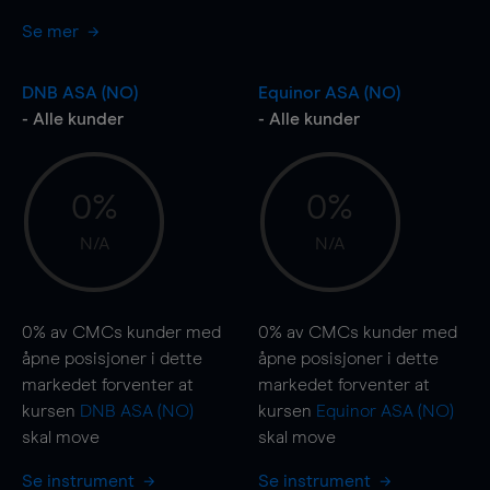
Se mer
DNB ASA (NO)
Equinor ASA (NO)
- Alle kunder
- Alle kunder
0%
0%
N/A
N/A
0%
av CMCs kunder med
0%
av CMCs kunder med
åpne posisjoner i dette
åpne posisjoner i dette
markedet forventer at
markedet forventer at
kursen
DNB ASA (NO)
kursen
Equinor ASA (NO)
skal
move
skal
move
Se instrument
Se instrument