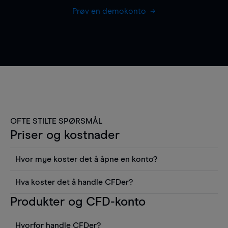
Prøv en demokonto
OFTE STILTE SPØRSMÅL
Priser og kostnader
Hvor mye koster det å åpne en konto?
Det koster ingenting å åpne en konto, men du må
Hva koster det å handle CFDer?
gjøre et innskudd for å kunne ta en posisjon i
Det er en rekke kostnader å tenke på når man
Produkter og CFD-konto
markedet. Fra kontoen din kan du se
handler med CFDer, inkludert spread,
realtidskurser, du har tilgang til alle verktøyene i
finansieringskostnader (for handler holdt over
plattformen inkludert grafer, nyheter fra Reuters
Hvorfor handle CFDer?