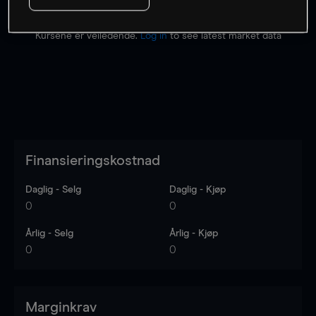
Kursene er veiledende.
Log in
to see latest market data
Finansieringskostnad
Daglig - Selg
Daglig - Kjøp
0
0
Årlig - Selg
Årlig - Kjøp
0
0
Marginkrav