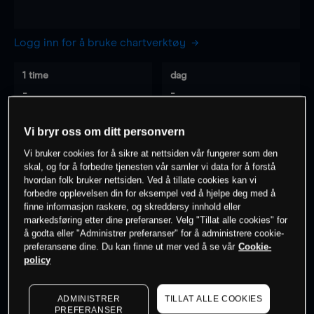
Logg inn for å bruke chartverktøy
1 time
dag
-
-
Vi bryr oss om ditt personvern
7 dager
30 dager
-
-
Vi bruker cookies for å sikre at nettsiden vår fungerer som den
skal, og for å forbedre tjenesten vår samler vi data for å forstå
hvordan folk bruker nettsiden. Ved å tillate cookies kan vi
forbedre opplevelsen din for eksempel ved å hjelpe deg med å
finne informasjon raskere, og skreddersy innhold eller
0
% av kunder er
på dette instrumentet
markedsføring etter dine preferanser. Velg "Tillat alle cookies" for
å godta eller "Administrer preferanser" for å administrere cookie-
preferansene dine. Du kan finne ut mer ved å se vår
Cookie-
Søk om konto
policy
ADMINISTRER
TILLAT ALLE COOKIES
PREFERANSER