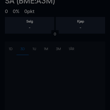
SA (BME:A3M)
0
0%
0pkt
Selg
Kjøp
-
-
0
1D
3D
1U
1M
3M
1ÅR