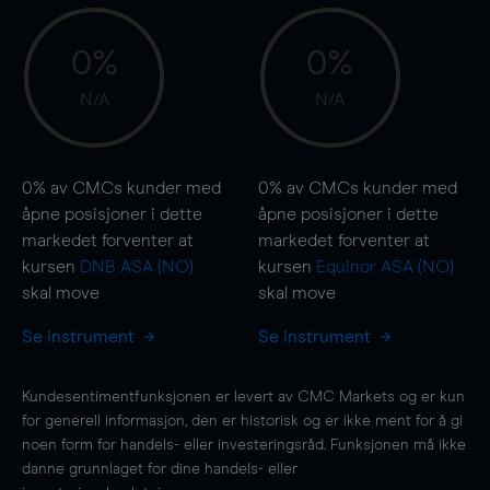
0%
0%
N/A
N/A
0%
av CMCs kunder med
0%
av CMCs kunder med
åpne posisjoner i dette
åpne posisjoner i dette
markedet forventer at
markedet forventer at
kursen
DNB ASA (NO)
kursen
Equinor ASA (NO)
skal
move
skal
move
Se instrument
Se instrument
Kundesentimentfunksjonen er levert av CMC Markets og er kun
for generell informasjon, den er historisk og er ikke ment for å gi
noen form for handels- eller investeringsråd. Funksjonen må ikke
danne grunnlaget for dine handels- eller