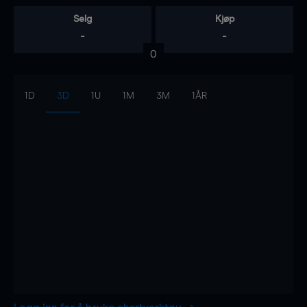
Selg
Kjøp
-
-
0
1D
3D
1U
1M
3M
1ÅR