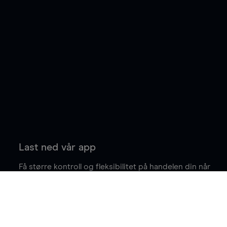
Last ned vår app
Få større kontroll og fleksibilitet på handelen din når
du er på farten.