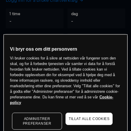
Logg inn for å bruke chartverktøy
1 time
dag
-
-
7 dager
30 dager
-
-
Vi bryr oss om ditt personvern
Vi bruker cookies for å sikre at nettsiden vår fungerer som den
skal, og for å forbedre tjenesten vår samler vi data for å forstå
hvordan folk bruker nettsiden. Ved å tillate cookies kan vi
0
% av kunder er
på dette instrumentet
forbedre opplevelsen din for eksempel ved å hjelpe deg med å
finne informasjon raskere, og skreddersy innhold eller
markedsføring etter dine preferanser. Velg "Tillat alle cookies" for
Søk om konto
å godta eller "Administrer preferanser" for å administrere cookie-
preferansene dine. Du kan finne ut mer ved å se vår
Cookie-
policy
ADMINISTRER
TILLAT ALLE COOKIES
PREFERANSER
Kursene er veiledende.
Log in
to see latest market data