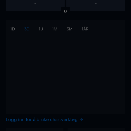
-
-
0
1D
3D
1U
1M
3M
1ÅR
Logg inn for å bruke chartverktøy