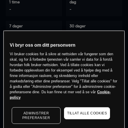
1 time
dag
-
-
7 dager
30 dager
-
-
Vi bryr oss om ditt personvern
Vi bruker cookies for å sikre at nettsiden vår fungerer som den
0
% av kunder er
på dette instrumentet
skal, og for å forbedre tjenesten vår samler vi data for å forstå
hvordan folk bruker nettsiden. Ved å tillate cookies kan vi
forbedre opplevelsen din for eksempel ved å hjelpe deg med å
finne informasjon raskere, og skreddersy innhold eller
Søk om konto
markedsføring etter dine preferanser. Velg "Tillat alle cookies" for
å godta eller "Administrer preferanser" for å administrere cookie-
preferansene dine. Du kan finne ut mer ved å se vår
Cookie-
policy
ADMINISTRER
TILLAT ALLE COOKIES
Kursene er veiledende.
Log in
to see latest market data
PREFERANSER