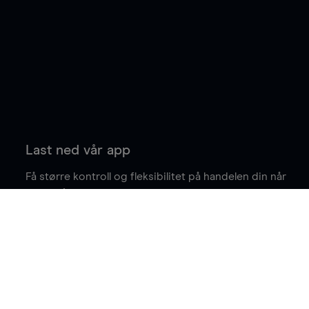
Last ned vår app
Få større kontroll og fleksibilitet på handelen din når
du er på farten.