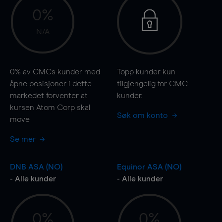
0%
N/A
0%
av CMCs kunder med
Topp kunder kun
åpne posisjoner i dette
tilgjengelig for CMC
markedet forventer at
kunder.
kursen Atom Corp skal
Søk om konto
move
Se mer
DNB ASA (NO)
Equinor ASA (NO)
- Alle kunder
- Alle kunder
0%
0%