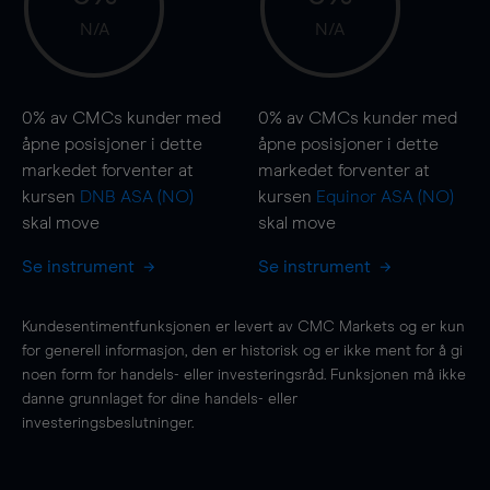
N/A
N/A
0%
av CMCs kunder med
0%
av CMCs kunder med
åpne posisjoner i dette
åpne posisjoner i dette
markedet forventer at
markedet forventer at
kursen
DNB ASA (NO)
kursen
Equinor ASA (NO)
skal
move
skal
move
Se instrument
Se instrument
Kundesentimentfunksjonen er levert av CMC Markets og er kun
for generell informasjon, den er historisk og er ikke ment for å gi
noen form for handels- eller investeringsråd. Funksjonen må ikke
danne grunnlaget for dine handels- eller
investeringsbeslutninger.