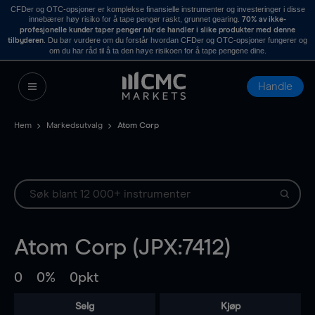
CFDer og OTC-opsjoner er komplekse finansielle instrumenter og investeringer i disse
innebærer høy risiko for å tape penger raskt, grunnet gearing.
70% av ikke-
profesjonelle kunder taper penger når de handler i slike produkter med denne
. Du bør vurdere om du forstår hvordan CFDer og OTC-opsjoner fungerer og
tilbyderen
om du har råd til å ta den høye risikoen for å tape pengene dine.
Handle
Hem
Markedsutvalg
Atom Corp
Atom Corp (JPX:7412)
0
0%
0pkt
Selg
Kjøp